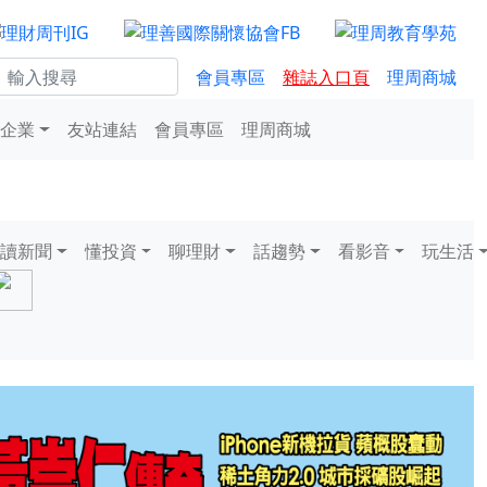
會員專區
雜誌入口頁
理周商城
企業
友站連結
會員專區
理周商城
讀新聞
懂投資
聊理財
話趨勢
看影音
玩生活