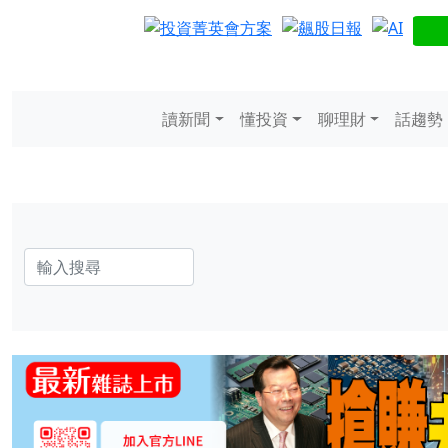
讀新聞
懂投資
聊理財
話趨勢