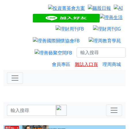
會員專區
雜誌入口頁
理周商城