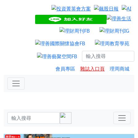
會員專區
雜誌入口頁
理周商城