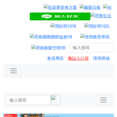
會員專區
雜誌入口頁
理周商城