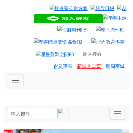
會員專區
雜誌入口頁
理周商城