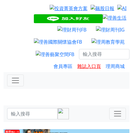
會員專區
雜誌入口頁
理周商城