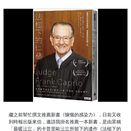
繼之前幫忙撰文推薦新書《慷慨的感染力》，日前又收
到時報出版來信，邀請我掛名推薦一本新書，是由眾稱
「最暖
法官
」的卡普里歐
法官
所留下的遺作《法槌下的