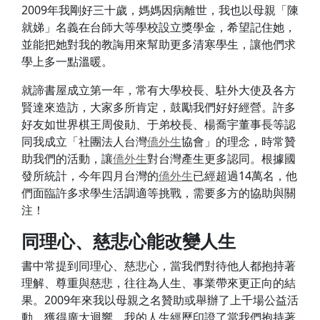
2009年我剛好三十歲，媽媽因病離世，我也以母親「陳
就娣」名義在台師大等學校設立獎學金，希望記住她，
並能把她對我的教誨用來幫助更多清寒學生，讓他們求
學上多一點溫暖。
就諦書屋成立第一年，常有大學校長、駐外大使及各方
賢達來造訪，大家多所肯定，鼓勵我們好好經營。許多
好友如世界棋王周俊勛、于弟校長、楊喬宇董事長等認
同我成立「社團法人台灣
僑外生
協會」的理念，時常贊
助我們的活動，讓
僑外生
對台灣產生更多認同。根據國
發所統計，今年四月台灣的
僑外生
已經超過14萬名，他
們面臨許多求學生活調適等挑戰，需要多方的協助與關
注！
同理心、慈悲心能改變人生
書中常提到同理心、慈悲心，當我們對待他人都抱持著
理解、尊重與慈悲，往往為人生、事業帶來更正向的結
果。2009年來我以母親之名贊助或舉辦了上千場公益活
動，獲得廣大迴響。我的人生經歷印證了當我們抱持著