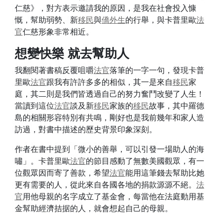
仁慈》，對方表示邀請我的原因，是我在社會投入慷
慨，幫助弱勢、新
移民
與
僑外生
的行舉，與卡普里歐
法
官
仁慈形象非常相近。
想變快樂 就去幫助人
我翻閱著書稿反覆咀嚼
法官
落筆的一字一句，發現卡普
里歐
法官
跟我有許許多多的相似，其一是來自
移民
家
庭，其二則是我們皆透過自己的努力奮鬥改變了人生！
當讀到這位
法官
談及新
移民
家族的
移民
故事，其中羅德
島的相關形容特別有共鳴，剛好也是我前幾年和家人造
訪過，對書中描述的歷史背景印象深刻。
作者在書中提到「微小的善舉，可以引發一場助人的海
嘯」。卡普里歐
法官
的節目感動了無數美國觀眾，有一
位觀眾因而寄了善款，希望
法官
能用這筆錢去幫助比她
更有需要的人，從此來自各國各地的捐款源源不絕。
法
官
用他母親的名字成立了基金會，每當他在法庭動用基
金幫助經濟拮据的人，就會想起自己的母親。