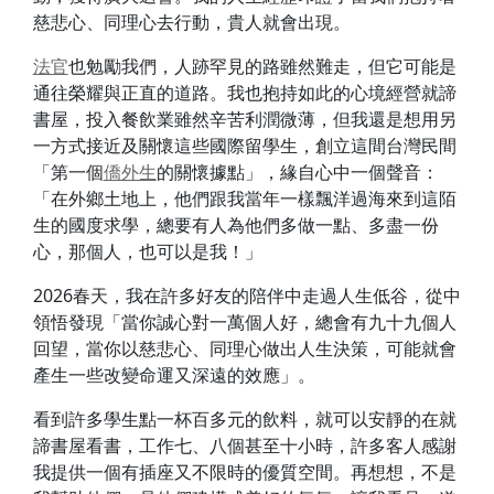
慈悲心、同理心去行動，貴人就會出現。
法官
也勉勵我們，人跡罕見的路雖然難走，但它可能是
通往榮耀與正直的道路。我也抱持如此的心境經營就諦
書屋，投入餐飲業雖然辛苦利潤微薄，但我還是想用另
一方式接近及關懷這些國際留學生，創立這間台灣民間
「第一個
僑外生
的關懷據點」，緣自心中一個聲音：
「在外鄉土地上，他們跟我當年一樣飄洋過海來到這陌
生的國度求學，總要有人為他們多做一點、多盡一份
心，那個人，也可以是我！」
2026春天，我在許多好友的陪伴中走過人生低谷，從中
領悟發現「當你誠心對一萬個人好，總會有九十九個人
回望，當你以慈悲心、同理心做出人生決策，可能就會
產生一些改變命運又深遠的效應」。
看到許多學生點一杯百多元的飲料，就可以安靜的在就
諦書屋看書，工作七、八個甚至十小時，許多客人感謝
我提供一個有插座又不限時的優質空間。再想想，不是