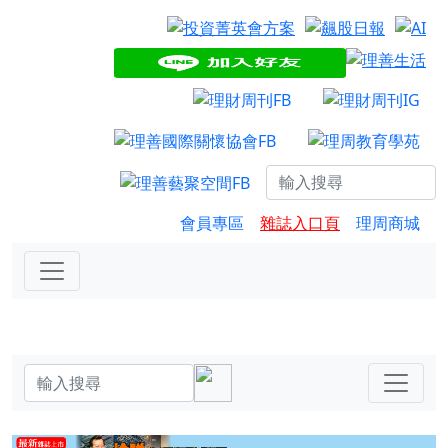
會員專區
雜誌入口頁
理周商城