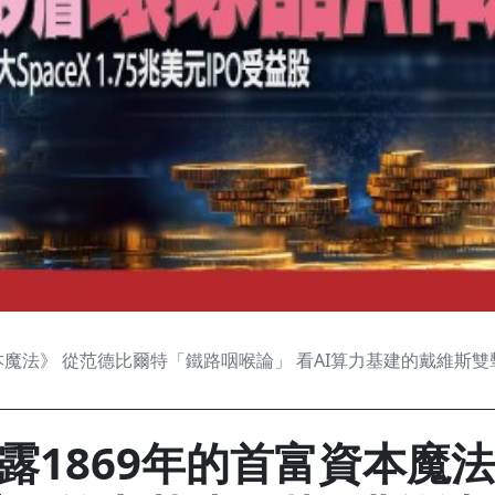
本魔法》 從范德比爾特「鐵路咽喉論」 看AI算力基建的戴維斯雙
露1869年的首富資本魔法