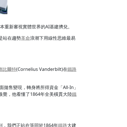
資本重新審視實體世界的AI基建擠兌。
是站在趨勢
革命
浪潮下用線性思維最易
德比爾特
(Cornelius Vanderbilt)在
鐵路
售變現，轉身將所得資金「All-In」
嗅覺，他看懂了1864年全美橫貫大陸
鐵
，我們正站在等同於1864年
鐵路
大建