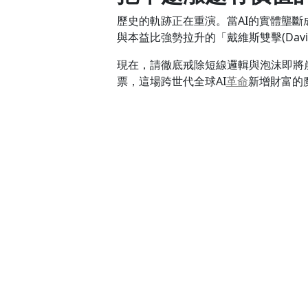
歷史的軌跡正在重演。當AI的實體壟
與本益比強勢拉升的「戴維斯雙擊(Davis Do
現在，請徹底戒除短線邏輯與泡沫即將崩
票，這場跨世代全球AI
革命
新增財富的