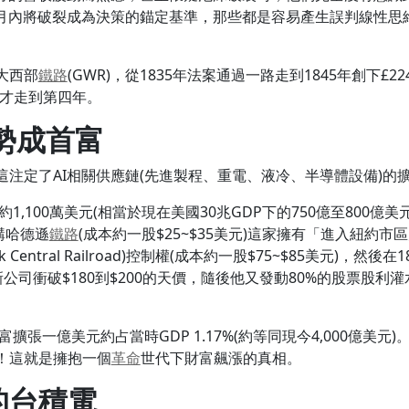
月內將破裂成為決策的錨定基準，那些都是容易產生誤判線性思
大西部
鐵路
(GWR)，從1835年法案通過一路走到1845年創下
目前才走到第四年。
勢成首富
注定了AI相關供應鏈(先進製程、重電、液冷、半導體設備)的
,100萬美元(相當於現在美國30兆GDP下的750億至800億美元
購哈德遜
鐵路
(成本約一股$25~$35美元)這家擁有「進入紐約
ork Central Railroad)控制權(成本約一股$75~$85美元)，
新公司衝破$180到$200的天價，隨後他又發動80%的股票股
擴張一億美元約占當時GDP 1.17%(約等同現今4,000億美元
！這就是擁抱一個
革命
世代下財富飆漲的真相。
的台積電