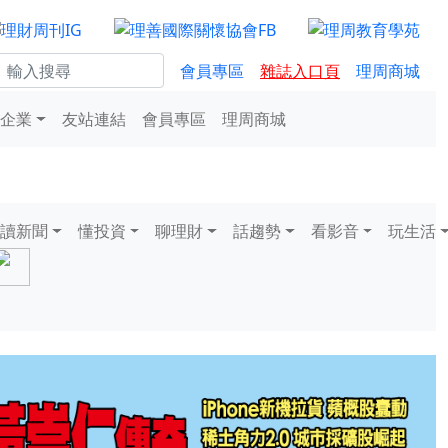
會員專區
雜誌入口頁
理周商城
企業
友站連結
會員專區
理周商城
讀新聞
懂投資
聊理財
話趨勢
看影音
玩生活