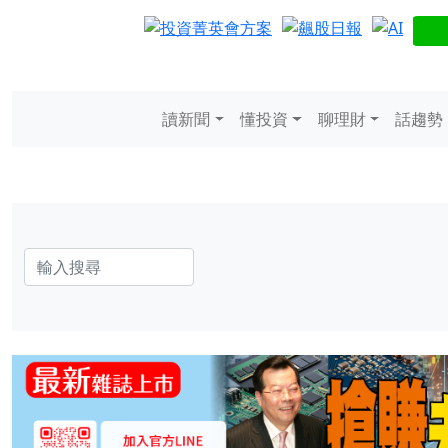
讀新聞
懂投資
聊理財
話趨勢