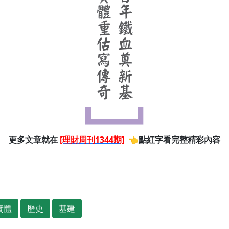
更多文章就在
[理財周刊1344期]
👈點紅字看完整精彩內容
實體
歷史
基建