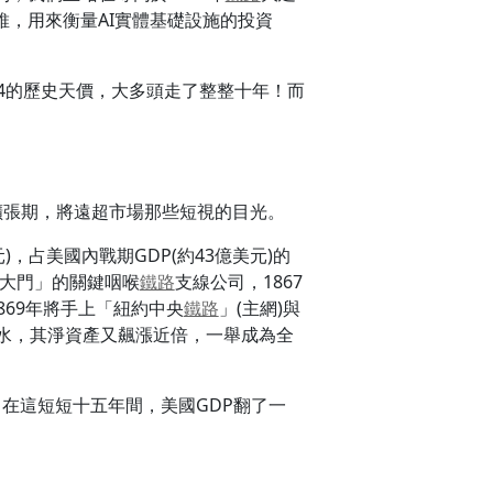
維，用來衡量AI實體基礎設施的投資
£224的歷史天價，大多頭走了整整十年！而
擴張期，將遠超市場那些短視的目光。
)，占美國內戰期GDP(約43億美元)的
市區大門」的關鍵咽喉
鐵路
支線公司，1867
然後在1869年將手上「紐約中央
鐵路
」(主網)與
利灌水，其淨資產又飆漲近倍，一舉成為全
)。在這短短十五年間，美國GDP翻了一