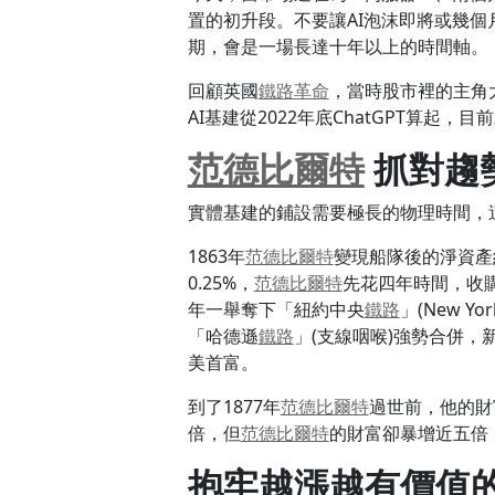
置的初升段。不要讓AI泡沫即將或幾個
期，會是一場長達十年以上的時間軸。
回顧英國
鐵路
革命
，當時股市裡的主角
AI基建從2022年底ChatGPT算起，
范德比爾特
抓對趨
實體基建的鋪設需要極長的物理時間，這
1863年
范德比爾特
變現船隊後的淨資產約1
0.25%，
范德比爾特
先花四年時間，收
年一舉奪下「紐約中央
鐵路
」(New Y
「哈德遜
鐵路
」(支線咽喉)強勢合併，
美首富。
到了1877年
范德比爾特
過世前，他的財富
倍，但
范德比爾特
的財富卻暴增近五倍
抱牢越漲越有價值