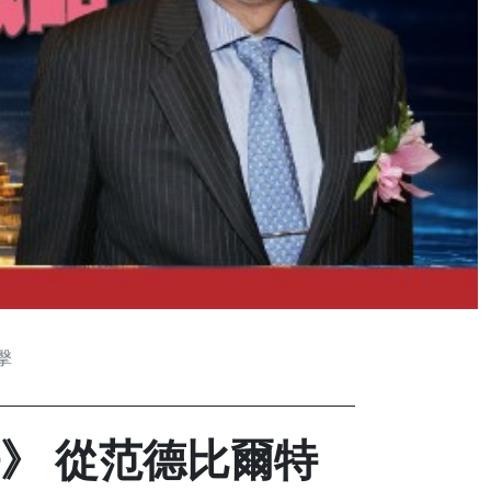
擊
》 從范德比爾特