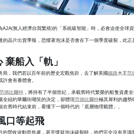
為A2A(無人經濟自我繁殖)的「系統級智能」時，必會迫使全球
達的晶片出貨季報，恐懼著泡沫是否會在下一個季度破裂，此正
 棄船入「軌」
終局，我們若以百年前的歷史宏觀焦距，去了解美國
鐵路
大王
范
或許會有番體會。
范德比爾特
，將持有了半個世紀，承載舊時代繁榮的船隻資產全面拋
讓全紐約華爾街嘲笑的決定，卻體現
范德比爾特
極其犀利的趨勢
能在舊時代結束前，看懂下一個時代的「底層物理載體」。
上風口等起飛
月的營收波動而焦慮，甚至懷疑泡沫破裂時，他們完全沒有意識到