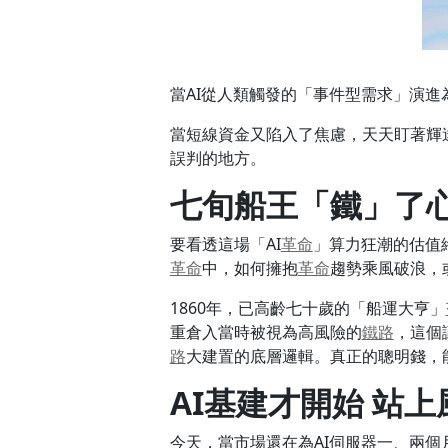
當AI從人類觸發的「事件型需求」演進
當短線資金又陷入了焦慮，天天盯著輝
誤判的地方。
七旬船王「鐵」了心
要看透這場「AI
革命
」算力狂潮的估值
革命
中，如何擁抱
革命
趨勢乘風破浪，
1860年，已高齡七十歲的「船運大亨」
重倉入當時被視為高風險的
鐵路
，這個
路
大建置的底層邏輯。真正的聰明錢，
AI基建才開始 站
今天，當市場還在為AI伺服器一、兩個