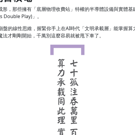
斷成形，那些擁有「底層物理收費站」特權的半導體設備與實體基
uble Play)」。
盤的線性思維，握緊你手上在AI時代「文明承載層」能掌握算力
魔法才剛剛開始，千萬別這麼容易就被甩下車了。