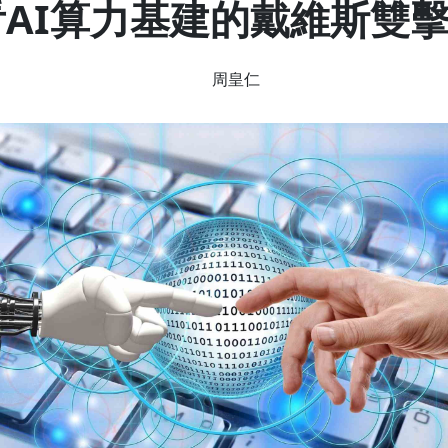
看AI算力基建的戴維斯雙
周皇仁