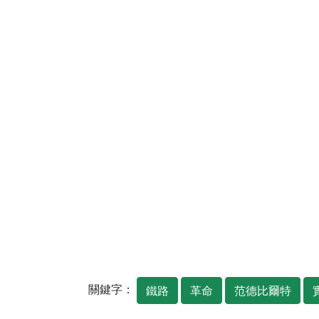
關鍵字：
鐵路
革命
范德比爾特