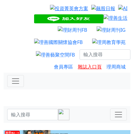
會員專區
雜誌入口頁
理周商城