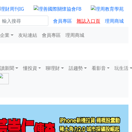
會員專區
雜誌入口頁
理周商城
企業
友站連結
會員專區
理周商城
讀新聞
懂投資
聊理財
話趨勢
看影音
玩生活