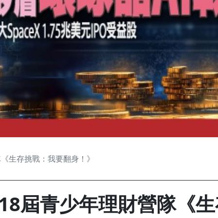
隊《生存挑戰：我要翻身！》
18屆青少年理財營隊《