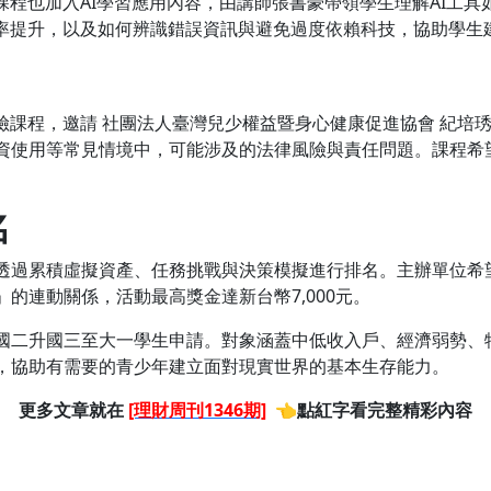
課程也加入AI學習應用內容，由講師張書豪帶領學生理解AI工
效率提升，以及如何辨識錯誤資訊與避免過度依賴科技，協助學生
險課程，邀請 社團法人臺灣兒少權益暨身心健康促進協會 紀培
資使用等常見情境中，可能涉及的法律風險與責任問題。課程希
名
透過累積虛擬資產、任務挑戰與決策模擬進行排名。主辦單位希
的連動關係，活動最高獎金達新台幣7,000元。
國二升國三至大一學生申請。對象涵蓋中低收入戶、經濟弱勢、
，協助有需要的青少年建立面對現實世界的基本生存能力。
更多文章就在
[理財周刊1346期]
👈點紅字看完整精彩內容