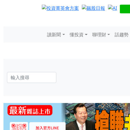
讀新聞
懂投資
聊理財
話趨勢