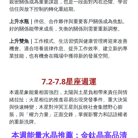
親密關係成為重要課題，也是一段面對內在恐懼、學習
信任與放下控制的轉化重組期。
上升水瓶｜
伴侶、合作夥伴與重要客戶關係成為焦點。
好的關係能帶來成長，失衡的關係則需要重新調整。
上升雙魚｜
工作模式、生活習慣與健康管理將迎來改善
機會。適合培養規律作息、提升工作效率、建立新的專
業技能，也有機會在職場中獲得新的發展空間。
7.2-7.8星座週運
本週星象能量相當強烈，太陽與土星負相帶來責任與情
緒拉扯；火星相位的推進容易出現突發事件、重大決策
與快速轉變；木星對沖冥王星則反映社會集體野心膨
脹，與「權力力量」正面交鋒，掌握影響力和話語權者
的重新洗牌。
本週能量水晶推薦：金鈦晶高品清