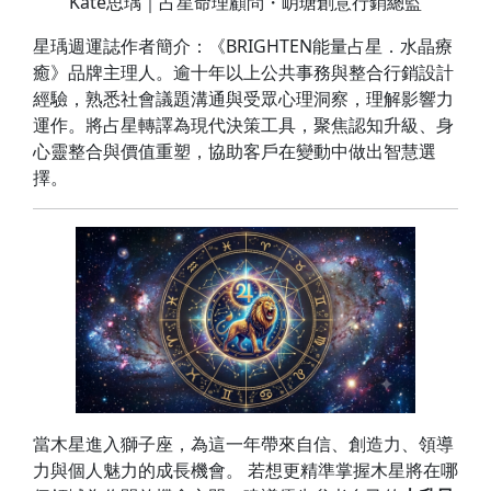
Kate思瑀｜占星命理顧問・岄瑭創意行銷總監
星瑀週運誌作者簡介：《BRIGHTEN能量占星．水晶療
癒》品牌主理人。逾十年以上公共事務與整合行銷設計
經驗，熟悉社會議題溝通與受眾心理洞察，理解影響力
運作。將占星轉譯為現代決策工具，聚焦認知升級、身
心靈整合與價值重塑，協助客戶在變動中做出智慧選
擇。
當木星進入獅子座，為這一年帶來自信、創造力、領導
力與個人魅力的成長機會。 若想更精準掌握木星將在哪