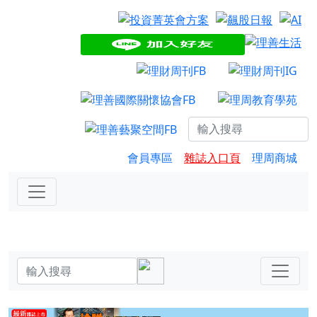
會員專區
雜誌入口頁
理周商城