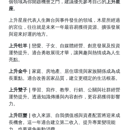
個領域為你開啟機會之門，建議優先參考自己的
上升星
座
。
上升星座代表人生舞台與事件發生的領域，木星所經過
的宮位，往往就是未來一年最容易獲得資源、擴張發展
與迎來好運的地方。
上升牡羊｜
戀愛、子女、自媒體經營、創意發展及投資
運勢提升。適合勇敢展現才華，讓興趣與熱情成為人生
亮點。
上升金牛｜
家庭、房地產、居住環境與家族關係成為成
長重點。適合改善居家品質，建立更穩定的生活根基。
上升雙子｜
學習、寫作、教學、行銷、公關與社群經營
運勢提升。透過知識傳播與內容創作，更容易獲得影響
力。
上升巨蟹｜
收入來源、自我價值感與資產配置將迎來成
長機會。這一年適合建立第二收入、提升專業變現能
力，也要避免衝動消費。