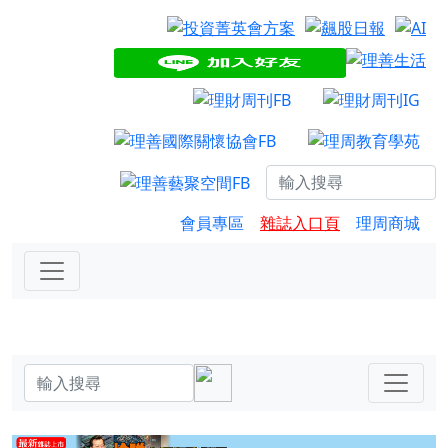
會員專區
雜誌入口頁
理周商城