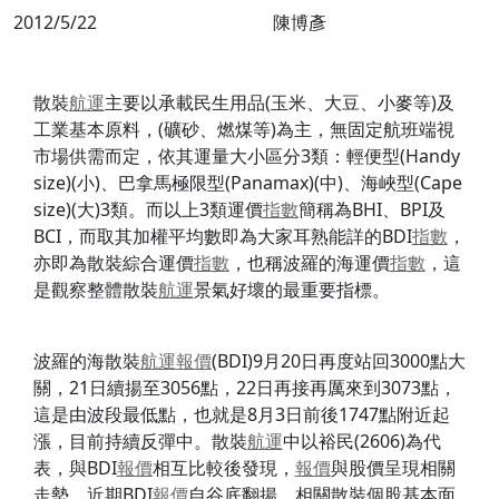
2012/5/22
陳博彥
散裝
航運
主要以承載民生用品(玉米、大豆、小麥等)及
工業基本原料，(礦砂、燃煤等)為主，無固定航班端視
市場供需而定，依其運量大小區分3類：輕便型(Handy
size)(小)、巴拿馬極限型(Panamax)(中)、海峽型(Cape
size)(大)3類。而以上3類運價
指數
簡稱為BHI、BPI及
BCI，而取其加權平均數即為大家耳熟能詳的BDI
指數
，
亦即為散裝綜合運價
指數
，也稱波羅的海運價
指數
，這
是觀察整體散裝
航運
景氣好壞的最重要指標。
波羅的海散裝
航運
報價
(BDI)9月20日再度站回3000點大
關，21日續揚至3056點，22日再接再厲來到3073點，
這是由波段最低點，也就是8月3日前後1747點附近起
漲，目前持續反彈中。散裝
航運
中以裕民(2606)為代
表，與BDI
報價
相互比較後發現，
報價
與股價呈現相關
走勢，近期BDI
報價
自谷底翻揚，相關散裝個股基本面