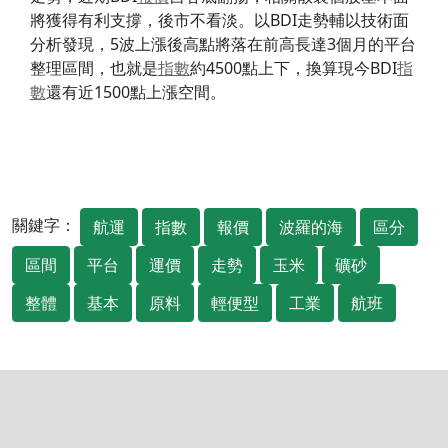
將獲得有利支撐，後市不看淡。以BDI走勢輔以技術面
分析發現，5波上漲後高點將落在前高長達3個月的平台
整理區間，也就是
指數
約4500點上下，換算現今BDI
指
數
還有近1500點上漲空間。
關鍵字：
航運
指數
報價
波羅的海
區分
區間
平台
運價
走勢
玉米
礦砂
整體
基本
原料
輕便型
工業
航班