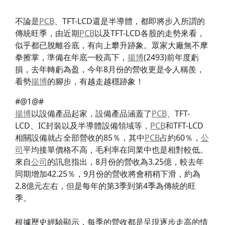
不論是
PCB
、TFT-LCD還是半導體，都即將步入所謂的
傳統旺季，由近期
PCB
以及TFT-LCD各股的走勢來看，
似乎都已脫離谷底，有向上攀升跡象。眾家大廠無不摩
拳擦掌，準備在年底一較高下，
揚博
(2493)前年度虧
損，去年轉虧為盈，今年8月份的營收更是令人稱羨，
看勢
揚博
的腳步，有越走越穩跡象！
#@1@#
揚博
以設備產品起家，設備產品涵蓋了
PCB
、TFT-
LCD、IC封裝以及半導體設備領域等，
PCB
和TFT-LCD
相關設備就占全部營收的85％，其中
PCB
占約60％，
公
司
平均接單價格不高，毛利率在同業中也是相對較低。
來自
公司
的訊息指出，8月份的營收為3.25億，較去年
同期增加42.25％，9月份的營收將會稍稍下滑，約為
2.8億元左右，但是每年的第3季到第4季為傳統的旺
季。
根據歷史經驗顯示，每季的營收都是呈現逐步走高的情