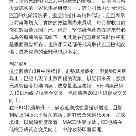
外，
揚博
已經悄悄進入綠色概念的領域了。目前
揚博
轉
投資德國的一家化學品研發
公司
，該
公司
致力研發清洗
PCB
的無鉛清洗液，
揚博
則是作為銷售代理，
公司
表示
目前甫剛切入，實際的效益則尚未展現，每月營收目前
僅在數百萬元間而已。但是，堅信綠色產業在將來勢必
成為各廠商的最底線下，尤其是在
PCB
產業這部份將更
是廠商重點所在，也許哪天這部份成為取代
PCB
檢測設
備，成為
揚博
的金雞母也說不定。
#@1@#
揚博
股價自8月中除權後，走勢算是疲弱，但是到9月底
為止，已經出現了止跌回穩的現象。以近日來看，股價
已經突破各短期均線，成交量迅速萎縮，5日均線已經
與10日均線呈現黃金交叉、也即將與20日均線形成交叉
向上。
在日KD持續攀升下，倘若近期成交量緩步增溫，且順
利站上14.5元平台區的話，將有機會來到15.6元，完成
填權。以周線角度來看，MACD逐漸收斂，KD也將在
低檔形成黃金交叉向上，中線攻勢即將展開。