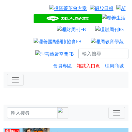
會員專區
雜誌入口頁
理周商城