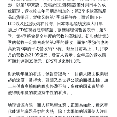
形，以第1季來說，受惠於
PCB
製程設備外銷日本的成
效顯現，營收較去年同期是增加的；第2季多款高階產
品出貨暢旺，營收又較第1季成長許多；而近期TFT-
LCD以及
PCB
設備在台灣、日本等地陸續接獲大訂單，
加上LCD監視器旺季將至，副總經理侯哲曾表示，第3
季、第4季將會是全年度的營收的高峰期。初步估計第3
季的營收一定將會高於第2季的營收，而第4季預估也將
高於前3季的平均營收約7.5億。截至目前為止，1月到8
月的營收為21.05億元，發言人表示，全年度的營收應
可順利達到35億元，EPS可以來到1.8元。
對於明年度的看法，侯哲曾認為：「目前大陸面板業崛
起的速度非常得快、韓國又是世界公認的面板主軸，加
上台係廠商擴廠的腳步停滯不前，多種的因素參雜著，
使得明年度的展望持中性的看法。」
地球資源有限，而人類慾望無窮，正因為如此，近來替
代能源的議題是炒的火熱，除了太陽能的議題使人注目