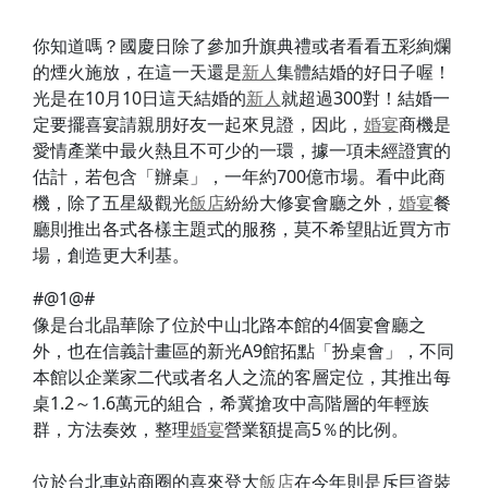
你知道嗎？國慶日除了參加升旗典禮或者看看五彩絢爛
的煙火施放，在這一天還是
新人
集體結婚的好日子喔！
光是在10月10日這天結婚的
新人
就超過300對！結婚一
定要擺喜宴請親朋好友一起來見證，因此，
婚宴
商機是
愛情產業中最火熱且不可少的一環，據一項未經證實的
估計，若包含「辦桌」，一年約700億市場。看中此商
機，除了五星級觀光
飯店
紛紛大修宴會廳之外，
婚宴
餐
廳則推出各式各樣主題式的服務，莫不希望貼近買方市
場，創造更大利基。
#@1@#
像是台北晶華除了位於中山北路本館的4個宴會廳之
外，也在信義計畫區的新光A9館拓點「扮桌會」，不同
本館以企業家二代或者名人之流的客層定位，其推出每
桌1.2～1.6萬元的組合，希冀搶攻中高階層的年輕族
群，方法奏效，整理
婚宴
營業額提高5％的比例。
位於台北車站商圈的喜來登大
飯店
在今年則是斥巨資裝