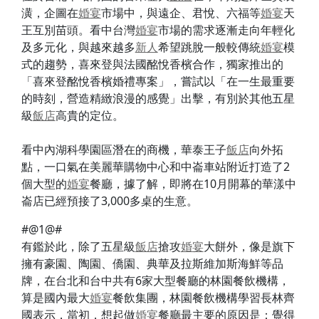
潢，企圖在
婚宴
市場中，與遠企、君悅、六福等
婚宴
天
王互別苗頭。看中台灣
婚宴
市場的需求逐漸走向年輕化
及多元化，與越來越多
新人
希望跳脫一般較傳統
婚宴
模
式的趨勢，喜來登與法國酩悅香檳合作，獨家推出的
「喜來登酩悅香檳婚禮專案」，嘗試以「在一生最重要
的時刻，營造精緻浪漫的感覺」出擊，有別於其他五星
級
飯店
高貴的定位。
看中內湖科學園區潛在的商機，華泰王子
飯店
向外拓
點，一口氣在美麗華購物中心和中崙車站附近打造了2
個大型的
婚宴
餐廳，據了解，即將在10月開幕的華漾中
崙店已經預接了3,000多桌的生意。
#@1@#
有鑑於此，除了五星級
飯店
搶攻
婚宴
大餅外，像是旗下
擁有豪園、陶園、僑園、典華及拉斯維加斯海鮮等品
牌，在台北和台中共有6家大型餐廳的林園餐飲機構，
算是國內最大
婚宴
餐飲集團，林園餐飲機構學習長林齊
國表示，當初，想起做
婚宴
餐廳最主要的原因是：覺得