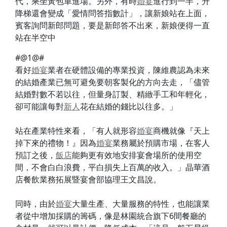
代，乘坐黃包車進場。另外，有時
婚宴
進行到一半，升
降梯還會變成「愛情問答指數計」，讓新娘站在上面，
賓客詢問新郎問題，要是新郎答不出來，新娘便得一直
站在半空中
#@1@#
看好
婚宴
業者在硬體設備的專業投資，陳維農認為未來
的結婚產業已無可避免要朝客製化的方向去走，「儘管
結婚對數不若以往，但量身訂製、精緻手工和年輕化，
卻可能讓每對
新人
花在結婚的錢比以往多。」
站在產業特性來看，「有人就形容
婚宴
商機就像『天上
掉下來的禮物！』因為
婚宴
業務屬於預購市場，在客人
預訂之後，
飯店
能夠更有效地安排宴會場所的使用空
間，不會白白浪費，平白損失上百萬的收入。」晶華酒
店餐飲業務拓展暨宴會部協理王文昌說。
同時，由於
婚宴
大量生產、大量服務的特性，也能讓業
者從中增加採購的籌碼，像是林園統合旗下6間餐廳的