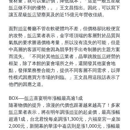
食材量，就可以量計價，降低成本，「這是一般五星級
飯店
做不到的優勢，。」王文昌指出。因此，可以寫下
讓五星級
飯店
望塵莫及的近15億元年營收佳績。
面對
婚宴
餐廳不管在軟硬體均不差，但價格卻比較便宜
的攻勢，
飯店
業者表示，金字塔頂端的客層對於品質與
氣氛的要求勝過價格考量，所以沒有流失的可能，但是
中高層的客源可能會因為競爭對手出奇制勝的主題方案
而流失。「不同於其他
飯店
業者，晶華跳脫
飯店
經營的
框架，除了本館的宴會場所之外，還開發其他宴會地
點，發揮業務整合能力，提供不同客層不同需求，以彈
性模式因應買方市場的到臨。」王文昌用這段話表示了
他們的因應之道。
BOX──
飯店
喜宴明年漲幅最高逾1成
隨著物價的提升，浪漫的代價也跟著越來越高了！多家
飯店
業者表示，將在明年調漲
婚宴
的起桌價，最高漲幅
超過1成，台北君悅每桌調漲1,300元，六福皇宮一桌加
2,000元，新開幕的華漾中崙店則是漲1,000元，漲幅最