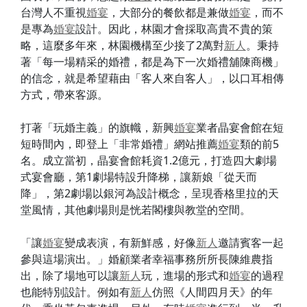
台灣人不重視
婚宴
，大部分的餐飲都是兼做
婚宴
，而不
是專為
婚宴
設計。因此，林園才會採取高貴不貴的策
略，這麼多年來，林園機構至少接了2萬對
新人
。秉持
著「每一場精采的婚禮，都是為下一次婚禮舖陳商機」
的信念，就是希望藉由「客人來自客人」，以口耳相傳
方式，帶來客源。
打著「玩婚主義」的旗幟，新興
婚宴
業者晶宴會館在短
短時間內，即登上「非常婚禮」網站推薦
婚宴
類的前5
名。成立當初，晶宴會館耗資1.2億元，打造四大劇場
式宴會廳，第1劇場特設升降梯，讓新娘「從天而
降」，第2劇場以銀河為設計概念，呈現香格里拉的天
堂風情，其他劇場則是恍若閣樓與教堂的空間。
「讓
婚宴
變成表演，有新鮮感，好像
新人
邀請賓客一起
參與這場演出。」婚顧業者幸福事務所所長陳維農指
出，除了場地可以讓
新人
玩，進場的形式和
婚宴
的過程
也能特別設計。例如有
新人
仿照《人間四月天》的年