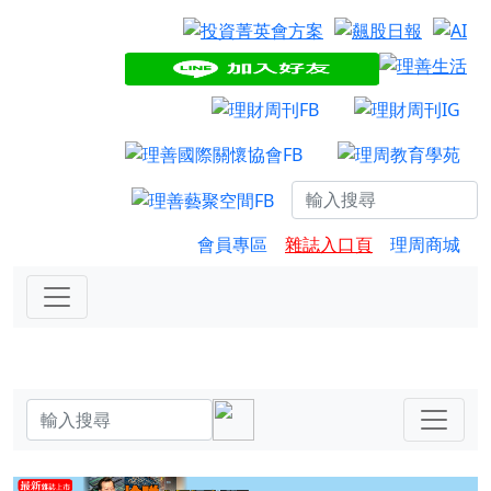
會員專區
雜誌入口頁
理周商城