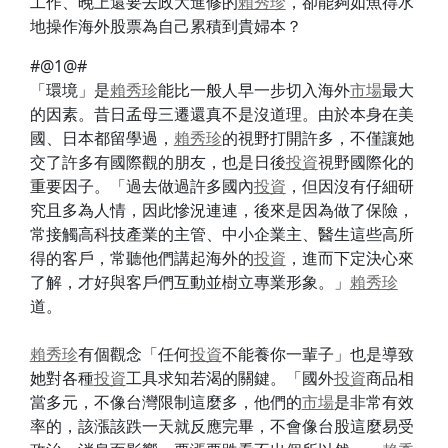
工作、晚上還要去政大進修的
賴秀珍
，卻能夠如魚得水
地操作海外股票為自己累積到貴婦本？
#@1@#
「環境」是
賴秀珍
能比一般人早一步切入海外
市場
最大
的因素。昔日孟母三遷還真不是沒道理。由於本身在美
國、日本都留學過，
賴秀珍
的視野打開許多，不僅讓她
交了許多有國際觀的朋友，也是日後
投資
視野國際化的
重要因子。「過去做過許多國內
投資
，但因沒有仔細研
究且多為人情，因此慘況連連，後來是因為做了保險，
常接觸高科技產業的主管、中小企業主、醫生這些高所
得的客戶，常聽他們講起海外的
投資
，進而下定決心來
了解，才好與客戶們互動並樹立專業形象。」
賴秀珍
道。
賴秀珍
有個觀念「任何
投資
不能養你一輩子」也是導致
她對各種
投資
工具求知若渴的關鍵。「國外
投資
商品相
當多元，不像台灣限制這麼多，他們的
市場
是非常有效
率的，該漲該跌一天就反應完畢，不會像台股這麼易受