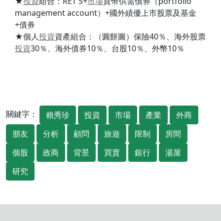
★
投資
組合：RET'S+
市場
貨幣供需債券（portfolio
management account）+國外績優上市股票及基金
+債券
★個人
投資
資產組合：（圓餅圖）保險40％、海外股票
投資
30％、海外債券10％、台股10％、外幣10％
關鍵字：
賴秀珍
投資
市場
產業
外商
朋友
分析
顧問
旅遊
限制
房間
個股
政商
背景
買賣
銀行
湯屋
研究