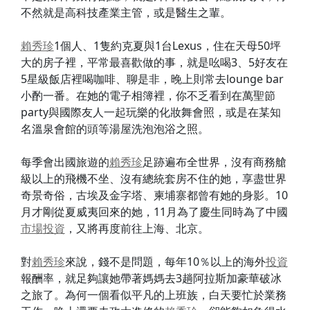
不然就是高科技產業主管，或是醫生之輩。
賴秀珍
1個人、1隻約克夏與1台Lexus，住在天母50坪
大的房子裡，平常最喜歡做的事，就是吆喝3、5好友在
5星級飯店裡喝咖啡、聊是非，晚上則常去lounge bar
小酌一番。在她的電子相簿裡，你不乏看到在萬聖節
party與國際友人一起玩樂的化妝舞會照，或是在某知
名溫泉會館的頭等湯屋洗泡泡浴之照。
每季會出國旅遊的
賴秀珍
足跡遍布全世界，沒有商務艙
級以上的飛機不坐、沒有總統套房不住的她，享盡世界
奇景奇俗，古埃及金字塔、柬埔寨都曾有她的身影。10
月才剛從夏威夷回來的她，11月為了慶生同時為了中國
市場
投資
，又將再度前往上海、北京。
對
賴秀珍
來說，錢不是問題，每年10％以上的海外
投資
報酬率，就足夠讓她帶著媽媽去3趟阿拉斯加豪華破冰
之旅了。為何一個看似平凡的上班族，白天要忙於業務