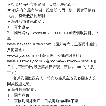
★
投資
的海外
市場
範圍：美國、馬來西亞
★ 初入海外股市障礙：跟台股入門一樣。買賣手續費
很高、有最低額度限制
★海外股市資訊來源：
1． 寶來證券
2． 國外網站：www.nuveen.com（可查個股資料、下
單）
www.nexasecurities.com（國外券商，主要用來查詢
共同基金）
www.nyse.com（可查個股、公司詳細資料）
www.usatoday.com（在money-->stock-->profile項
目中，可查到各股股票當日表現，類似yahoo的「股
市」）
3．客戶及國際觀友人：常向各產業主管及各國友人詢
問其
投資
之道。
★海外
投資
管道：
1． 國內券商
2． 直接到國外開戶，日後再透過網路下單。