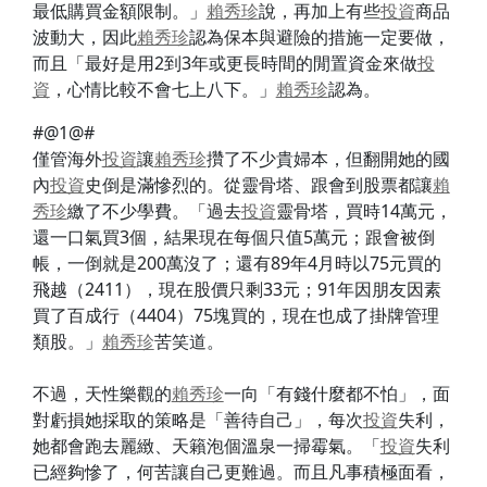
最低購買金額限制。」
賴秀珍
說，再加上有些
投資
商品
波動大，因此
賴秀珍
認為保本與避險的措施一定要做，
而且「最好是用2到3年或更長時間的閒置資金來做
投
資
，心情比較不會七上八下。」
賴秀珍
認為。
#@1@#
僅管海外
投資
讓
賴秀珍
攢了不少貴婦本，但翻開她的國
內
投資
史倒是滿慘烈的。從靈骨塔、跟會到股票都讓
賴
秀珍
繳了不少學費。「過去
投資
靈骨塔，買時14萬元，
還一口氣買3個，結果現在每個只值5萬元；跟會被倒
帳，一倒就是200萬沒了；還有89年4月時以75元買的
飛越（2411），現在股價只剩33元；91年因朋友因素
買了百成行（4404）75塊買的，現在也成了掛牌管理
類股。」
賴秀珍
苦笑道。
不過，天性樂觀的
賴秀珍
一向「有錢什麼都不怕」，面
對虧損她採取的策略是「善待自己」，每次
投資
失利，
她都會跑去麗緻、天籟泡個溫泉一掃霉氣。「
投資
失利
已經夠慘了，何苦讓自己更難過。而且凡事積極面看，