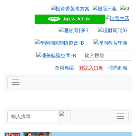
會員專區
雜誌入口頁
理周商城