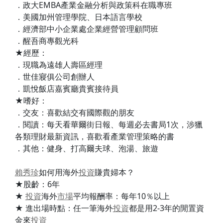
．政大EMBA產業金融分析與政策科在職專班
．美國加州管理學院、日本語言學校
．經濟部中小企業處企業經營管理顧問班
．醒吾商專觀光科
★經歷：
．現職為遠雄人壽區經理
．世佳寢俱公司創辦人
．凱悅飯店嘉賓廳貴賓接待員
★嗜好：
．交友：喜歡結交有國際觀的朋友
．閱讀：每天看華爾街日報、每週必去書局1次，涉獵
各類理財最新資訊，喜歡看產業管理策略的書
．其他：健身、打高爾夫球、泡湯、旅遊
賴秀珍
如何用海外
投資
賺貴婦本？
★股齡：6年
★
投資
海外
市場
平均報酬率：每年10％以上
★ 進出場時點：任一筆海外
投資
都是用2-3年的閒置資
金來
投資