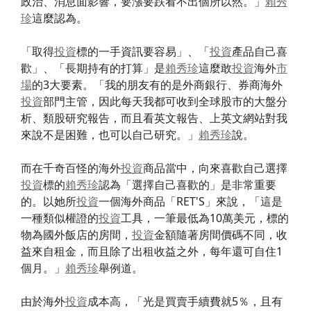
政治、消息面影響，要漲要跌看不出個所以然。」
賴秀
珍
這麼認為。
「取得
投資
標的一手資訊要容易」、「
投資
產品自己喜
歡」、「長期持有的打算」是
賴秀珍
這麼敢
投資
海外
市
場
的3大要素。「我的朋友有的是外商銀行、券商海外
投資
部門主管，因此每天我都可收到全球股市的大盤分
析、類股研究報告，而且看英文報告、上英文網站對我
來說不是困難，也可以自己研究。」
賴秀珍
說。
而在千奇百怪的海外
投資
商品當中，向來喜歡自己選擇
投資
標的
賴秀珍
認為「選擇自己喜歡的」是非常重要
的。以她所
投資
一個海外商品「RET'S」來說，「這是
一種類似權證的
投資
工具，一筆最低為10萬美元，標的
物為國外飯店的房間，
投資
金額隨著房間價碼不同，收
益來自租金，而且除了出租收益之外，每年還可自住1
個月。」
賴秀珍
舉例道。
由於海外
投資
成本高，「光是買賣手續費就5％，且有