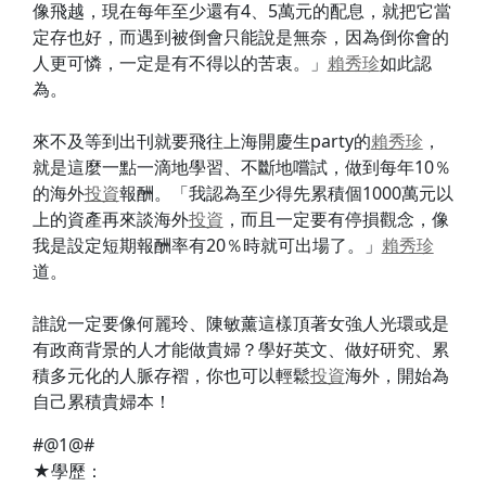
像飛越，現在每年至少還有4、5萬元的配息，就把它當
定存也好，而遇到被倒會只能說是無奈，因為倒你會的
人更可憐，一定是有不得以的苦衷。」
賴秀珍
如此認
為。
來不及等到出刊就要飛往上海開慶生party的
賴秀珍
，
就是這麼一點一滴地學習、不斷地嚐試，做到每年10％
的海外
投資
報酬。「我認為至少得先累積個1000萬元以
上的資產再來談海外
投資
，而且一定要有停損觀念，像
我是設定短期報酬率有20％時就可出場了。」
賴秀珍
道。
誰說一定要像何麗玲、陳敏薰這樣頂著女強人光環或是
有政商背景的人才能做貴婦？學好英文、做好研究、累
積多元化的人脈存褶，你也可以輕鬆
投資
海外，開始為
自己累積貴婦本！
#@1@#
★學歷：