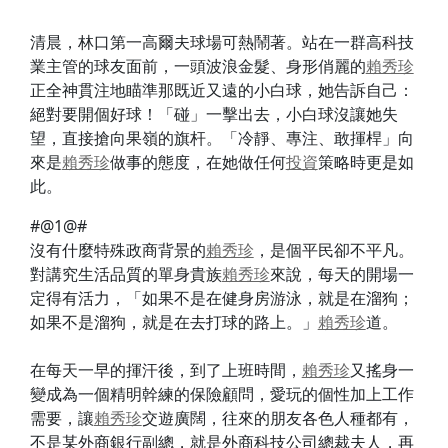
清晨，林口第一高爾夫球場可熱鬧著。站在一群高科技
業主管的球友面前，一頭波浪金髮、身形俏麗的
賴秀珍
正全神貫注地瞄準那既近又遠的小白球，她告訴自己：
絕對要開個好球！「碰」一擊出去，小白球沒讓她失
望，直接搶向果嶺的旗杆。「冷靜、專注、敢揮桿」向
來是
賴秀珍
做事的態度，在她做任何
投資
策略時更是如
此。
#@1@#
沒有什麼特殊政商背景的
賴秀珍
，是個平民卻不平凡。
對講究生活品質的單身貴族
賴秀珍
來說，每天的開場一
定得有活力，「如果不是在健身房游泳，就是在溜狗；
如果不是溜狗，就是在去打球的路上。」
賴秀珍
道。
在每天一早的揮汗後，到了上班時間，
賴秀珍
又搖身一
變成為一個精明幹練的保險顧問，愛玩的個性加上工作
需要，讓
賴秀珍
交遊廣闊，往來的朋友各色人種都有，
不是某外商銀行副總，就是外商科技公司總裁夫人，再