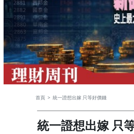
首頁
統一證想出嫁 只等好價錢
統一證想出嫁 只