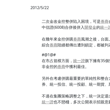
2012/5/22
二次金改金控整併陷入困境，可是
券商
中信證(6008)合併後併入
開發金
的
統一
在幾年來金控併購
券商
風潮之後，台面
綜合
券商
陸續都傳出遭到鎖定，都被列
#@1@#
在市占規模方面，
統一證
旗下擁有35個
非金控的
券商
中獲利最佳。
另外在考慮併購最重要的單純性和整合
券、統一投信、統一投顧、統一期貨、
不過在集團策略調整之下，統一決定退
統一證
也不戀棧，多次公開表示招親意