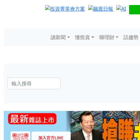
讀新聞
懂投資
聊理財
話趨勢