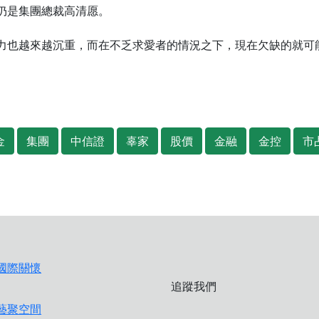
仍是集團總裁高清愿。
力也越來越沉重，而在不乏求愛者的情況之下，現在欠缺的就可
金
集團
中信證
辜家
股價
金融
金控
市
追蹤我們