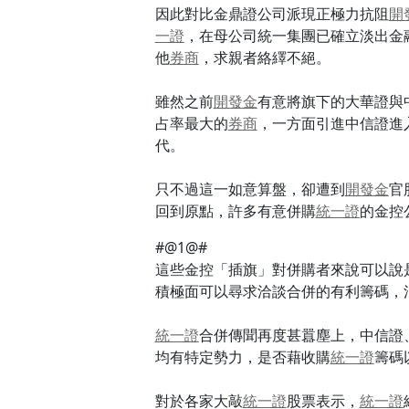
因此對比金鼎證公司派現正極力抗阻
開
一證
，在母公司統一集團已確立淡出金
他
券商
，求親者絡繹不絕。
雖然之前
開發金
有意將旗下的大華證與
占率最大的
券商
，一方面引進中信證進
代。
只不過這一如意算盤，卻遭到
開發金
官
回到原點，許多有意併購
統一證
的金控
#@1@#
這些金控「插旗」對併購者來說可以說
積極面可以尋求洽談合併的有利籌碼，
統一證
合併傳聞再度甚囂塵上，中信證
均有特定勢力，是否藉收購
統一證
籌碼
對於各家大敲
統一證
股票表示，
統一證