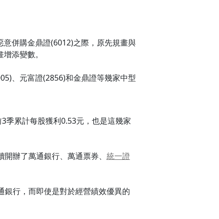
除惡意併購金鼎證(6012)之際，原先規畫與
畫增添變數。
005)、元富證(2856)和金鼎證等幾家中型
3季累計每股獲利0.53元，也是這幾家
續開辦了萬通銀行、萬通票券、
統一證
通銀行，而即使是對於經營績效優異的