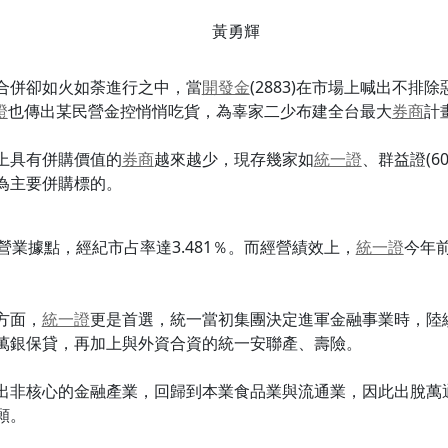
黃勇輝
合併卻如火如荼進行之中，當
開發金
(2883)在市場上喊出不排
證
也傳出某民營金控悄悄吃貨，為辜家二少布建全台最大
券商
計
上具有併購價值的
券商
越來越少，現存幾家如
統一證
、群益證(6
為主要併購標的。
營業據點，經紀市占率達3.481％。而經營績效上，
統一證
今年前
方面，
統一證
更是首選，統一當初集團決定進軍金融事業時，陸
萬銀保貸，再加上與外資合資的統一安聯產、壽險。
出非核心的金融產業，回歸到本業食品業與流通業，因此出脫萬
願。