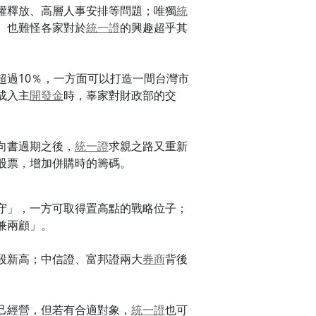
權釋放、高層人事安排等問題；唯獨
統
。也難怪各家對於
統一證
的興趣超乎其
超過10％，一方面可以打造一間台灣市
成入主
開發金
時，辜家對財政部的交
向書過期之後，
統一證
求親之路又重新
股票，增加併購時的籌碼。
守」，一方可取得置高點的戰略位子；
兼兩顧」。
段新高；中信證、富邦證兩大
券商
背後
己經營，但若有合適對象，
統一證
也可