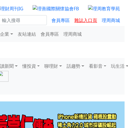
會員專區
雜誌入口頁
理周商城
企業
友站連結
會員專區
理周商城
讀新聞
懂投資
聊理財
話趨勢
看影音
玩生活