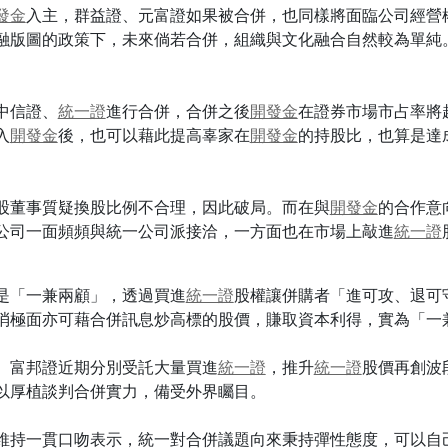
發金
入主，群益證、元富證如果被合併，也同樣將面臨公司經營
融版圖的政策下，未來倘若合併，組織與文化融合自然較為單純
中信證、
統一證
進行合併，合併之後
開發金
在證券市場市占率將
入
開發金
後，也可以藉此提高辜家在
開發金
的持股比，也算是達
股董事質疑換股比例不合理，因此破局。而在與
開發金
的合作意
公司一面頻頻與統一公司派接洽，一方面也在市場上敲進
統一證
是「一兼兩顧」，透過買進
統一證
股權讓併購者「進可攻、退可
消極面亦可藉合併訊息炒高標的股價，賺取資本利得，實為「一
、富邦證近期分別受託大量買進
統一證
，推升
統一證
股價再創波
以厚植談判合併實力，備受外界矚目。
維持一貫口吻表示，統一對合併議題向來秉持彈性態度，可以自