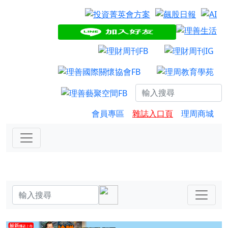
會員專區
雜誌入口頁
理周商城