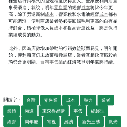
種全店行銷模式的退燒程度快得驚人。全家便利商店董
事長潘進丁就說，明年
零售業
的經營
成本
將比今年更
高，除了勞退新制
成本
，營業稅和水電油經營
成本
都有
可能調漲，便利商店業者勢必要回歸毛利更高的自有品
牌鮮食，積極降低人員
成本
和提高營運效益，將是保持
業績成長的動力。
此外，因為店數增加帶動的行銷效益顯而易見，明年開
始，便利商店仍未放棄積極展店，業者互相砍店廝殺的
態勢會更明顯。
台灣
零售業
的紅海戰爭明年還將持續。
關鍵字：
台灣
零售業
成本
壓力
業者
業績
頻道
東森得易購
零售
總經理
經營
周年慶
電視
經濟
新光三越
風光