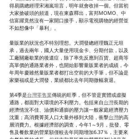
得易購總經理宋湘嵐坦言，明年就會收掉一個。但當初
大家搶破頭的頻道，現在東森釋出，富邦MOMO、中
信富躍竟然沒有一家開口接手，顯示電視購物的經營並
不如想像中「暴利」。
量販業的狀況也不特別理想。大潤發總經理魏正元坦
承，過去兩年，國人大量使用現金卡、分期付款，以及
工廠關廠歇業的後遺症，除了率先反應到百貨、超商等
高單價的通路業者外，也開始影響量販業者的成績，今
年周年慶雖然量販業者都打出空前的大手筆，但不論是
家樂福或是大潤發，業績都比去年同期微幅衰退。
第4季是
台灣
零售業
傳統的旺季，但不管是實體或虛擬
通路，都面對大環境的不利壓力。包括來自
台灣
長期的
經濟情況不佳、油價和通膨的壓力讓一般家庭經濟壓力
沈重；高消費菁英人口大量外移到大陸，衝擊
台灣
的高
層消費力。根據經濟部的調查，今年1～9月，批發、零
售及餐飲業的營業額僅較去年同期增加6.37％，主要來