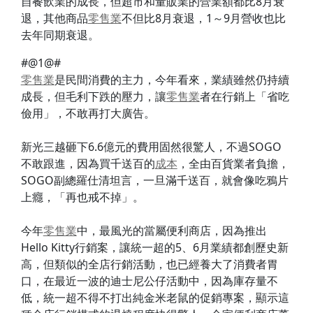
自餐飲業的成長，但超市和量販業的營業額都比8月衰
退，其他商品
零售業
不但比8月衰退，1～9月營收也比
去年同期衰退。
#@1@#
零售業
是民間消費的主力，今年看來，業績雖然仍持續
成長，但毛利下跌的壓力，讓
零售業
者在行銷上「省吃
儉用」，不敢再打大廣告。
新光三越砸下6.6億元的費用固然很驚人，不過SOGO
不敢跟進，因為買千送百的
成本
，全由百貨業者負擔，
SOGO副總羅仕清坦言，一旦滿千送百，就會像吃鴉片
上癮，「再也戒不掉」。
今年
零售業
中，最風光的當屬便利商店，因為推出
Hello Kitty行銷案，讓統一超的5、6月業績都創歷史新
高，但類似的全店行銷活動，也已經養大了消費者胃
口，在最近一波的迪士尼公仔活動中，因為庫存量不
低，統一超不得不打出純金米老鼠的促銷專案，顯示這