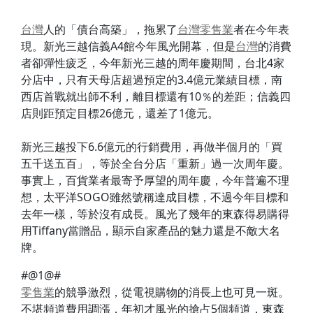
台灣
人的「債台高築」，拖累了
台灣
零售業
者在今年表
現。新光三越信義A4館今年風光開幕，但是
台灣
的消費
者卻彈性疲乏，今年新光三越的周年慶期間，台北4家
分店中，只有天母店超過預定的3.4億元業績目標，南
西店首戰就出師不利，離目標還有10％的差距；信義四
店則距預定目標26億元，還差了1億元。
新光三越投下6.6億元的行銷費用，再做半個月的「買
五千送五百」，等於全台分店「重新」過一次周年慶。
事實上，百貨業者最寄予厚望的周年慶，今年普遍不理
想，太平洋SOGO雖然號稱達成目標，不過今年目標和
去年一樣，等於沒有成長。風光了幾年的東森得易購得
用Tiffany當贈品，顯示自家產品的魅力還是不敵大名
牌。
#@1@#
零售業
的競爭激烈，從電視購物的消長上也可見一斑。
不堪頻道費用調漲，年初才風光的搶占5個頻道，東森