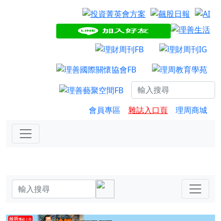
會員專區
雜誌入口頁
理周商城