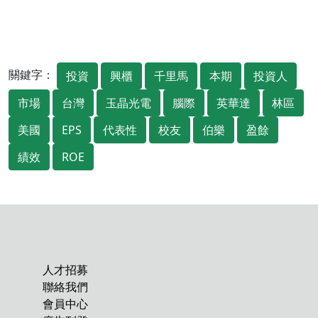
關鍵字：
投資
興櫃
千里馬
本期
投資人
市場
台灣
玉晶光電
腦際
英華達
林區
美國
EPS
代表性
校友
伯樂
盈餘
績效
ROE
人才招募
聯絡我們
會員中心