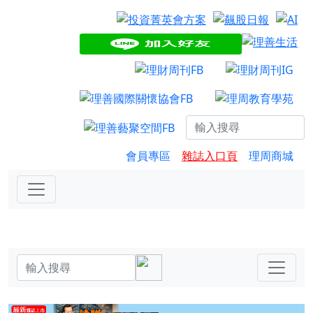
會員專區
雜誌入口頁
理周商城