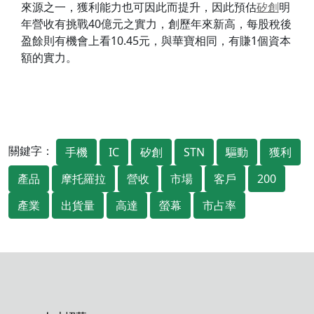
來源之一，獲利能力也可因此而提升，因此預估
矽創
明
年營收有挑戰40億元之實力，創歷年來新高，每股稅後
盈餘則有機會上看10.45元，與華寶相同，有賺1個資本
額的實力。
關鍵字：
手機
IC
矽創
STN
驅動
獲利
產品
摩托羅拉
營收
市場
客戶
200
產業
出貨量
高達
螢幕
市占率