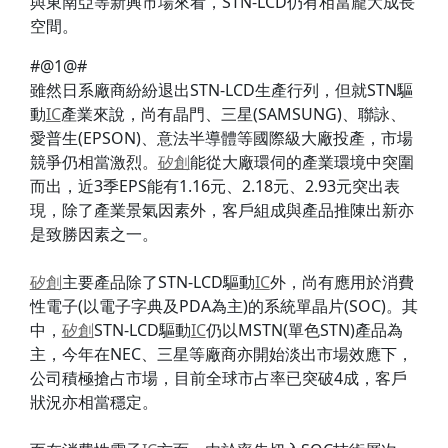
與東南亞等新興市場來看，STN-LCD仍有相當龐大成長
空間。
#@1@#
雖然日系廠商紛紛退出STN-LCD生產行列，但就STN驅
動
IC
產業來說，尚有晶門、三星(SAMSUNG)、聯詠、
愛普生(EPSON)、意法半導體等國際級大廠投產，市場
競爭仍相當激烈。
矽創
能從大廠環伺的產業環境中突圍
而出，近3季EPS能有1.16元、2.18元、2.93元突出表
現，除了產業景氣因素外，客戶組成與產品推陳出新亦
是致勝因素之一。
矽創
主要產品除了STN-LCD驅動
IC
外，尚有應用於消費
性電子(以電子字典及PDA為主)的系統單晶片(SOC)。其
中，
矽創
STN-LCD驅動
IC
仍以MSTN(單色STN)產品為
主，今年在NEC、三星等廠商亦開始淡出市場效應下，
公司積極搶占市場，目前全球市占率已突破4成，客戶
狀況亦相當穩定。