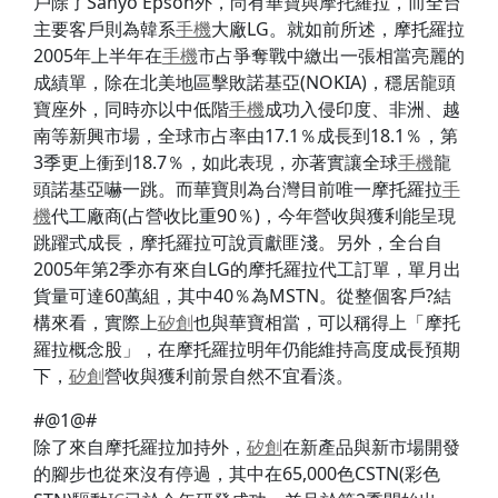
戶除了Sanyo Epson外，尚有華寶與摩托羅拉，而全台
主要客戶則為韓系
手機
大廠LG。就如前所述，摩托羅拉
2005年上半年在
手機
市占爭奪戰中繳出一張相當亮麗的
成績單，除在北美地區擊敗諾基亞(NOKIA)，穩居龍頭
寶座外，同時亦以中低階
手機
成功入侵印度、非洲、越
南等新興市場，全球市占率由17.1％成長到18.1％，第
3季更上衝到18.7％，如此表現，亦著實讓全球
手機
龍
頭諾基亞嚇一跳。而華寶則為台灣目前唯一摩托羅拉
手
機
代工廠商(占營收比重90％)，今年營收與獲利能呈現
跳躍式成長，摩托羅拉可說貢獻匪淺。另外，全台自
2005年第2季亦有來自LG的摩托羅拉代工訂單，單月出
貨量可達60萬組，其中40％為MSTN。從整個客戶?結
構來看，實際上
矽創
也與華寶相當，可以稱得上「摩托
羅拉概念股」，在摩托羅拉明年仍能維持高度成長預期
下，
矽創
營收與獲利前景自然不宜看淡。
#@1@#
除了來自摩托羅拉加持外，
矽創
在新產品與新市場開發
的腳步也從來沒有停過，其中在65,000色CSTN(彩色