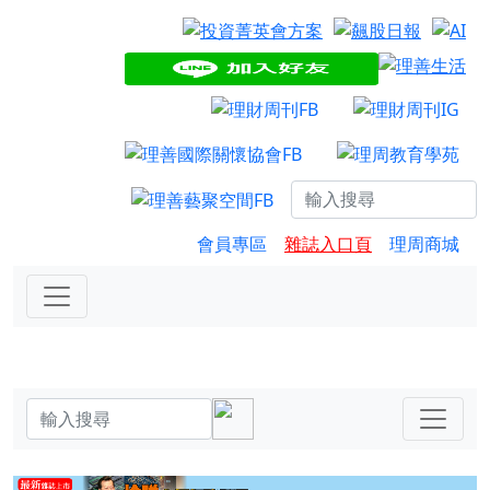
會員專區
雜誌入口頁
理周商城