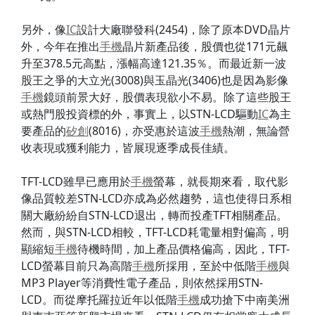
另外，像
IC
設計大廠聯發科(2454)，除了原本DVD晶片
外，今年在推出
手機
晶片新產品後，股價也從171元飆
升至378.5元高點，漲幅高達121.35％。而最近新一波
股王之爭的大立光(3008)與玉晶光(3406)也是因為影像
手機
鏡頭前景大好，股價表現欲小不易。除了這些股王
或熱門股投資標的外，事實上，以STN-LCD驅動
IC
為主
要產品的
矽創
(8016)，亦受惠於這波
手機
熱潮，無論營
收表現或獲利能力，皆展現逐季成長佳績。
TFT-LCD雖早已應用於
手機
螢幕，就長期來看，取代影
像品質較差STN-LCD亦成為必然趨勢，這也使得日系相
關大廠紛紛自STN-LCD退出，轉而投產TFT相關產品。
然而，與STN-LCD相較，TFT-LCD耗電量相對偏高，明
顯縮短
手機
待機時間，加上產品價格偏高，因此，TFT-
LCD螢幕目前只為高階
手機
所採用，至於中低階
手機
與
MP3 Player等消費性電子產品，則依然採用STN-
LCD。而從摩托羅拉近年以低階
手機
成功搶下中南美洲