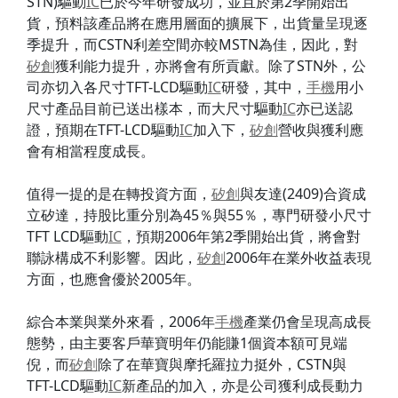
STN)驅動
IC
已於今年研發成功，並且於第2季開始出
貨，預料該產品將在應用層面的擴展下，出貨量呈現逐
季提升，而CSTN利差空間亦較MSTN為佳，因此，對
矽創
獲利能力提升，亦將會有所貢獻。除了STN外，公
司亦切入各尺寸TFT-LCD驅動
IC
研發，其中，
手機
用小
尺寸產品目前已送出樣本，而大尺寸驅動
IC
亦已送認
證，預期在TFT-LCD驅動
IC
加入下，
矽創
營收與獲利應
會有相當程度成長。
值得一提的是在轉投資方面，
矽創
與友達(2409)合資成
立矽達，持股比重分別為45％與55％，專門研發小尺寸
TFT LCD驅動
IC
，預期2006年第2季開始出貨，將會對
聯詠構成不利影響。因此，
矽創
2006年在業外收益表現
方面，也應會優於2005年。
綜合本業與業外來看，2006年
手機
產業仍會呈現高成長
態勢，由主要客戶華寶明年仍能賺1個資本額可見端
倪，而
矽創
除了在華寶與摩托羅拉力挺外，CSTN與
TFT-LCD驅動
IC
新產品的加入，亦是公司獲利成長動力