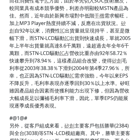
而在消費性電子
IC
方面，由於率先切入SOC技術層次，
較同業具有成本競爭優勢，利差亦明顯較MSTN產品為
佳。然而，近年由於新興市場對中低階
手機
需求暢旺，
加上MP3 Player熱度持續不減，反應在出貨狀況。
矽
創
自92年以來，消費性
IC
出貨量就呈現持平，甚至是微
幅下滑，而STN-LCD驅動
IC
出貨則快速成長，單就2005
年上半年出貨量就高達8.6千萬顆，遠超過去年全年6千
萬顆，而STN-LCD驅動
IC
占營收比重亦由92年58.72％
快速攀升到78.94％，這樣產品組合改變，使得
矽創
毛
利率從2003年38.38％下滑到2004年第4季27.96％，所
幸，也正因為STN-LCD驅動
IC
需求強勁，今年以來EPS
不降反升，毛利率表現亦逐季回到30％以上水準。矽旺
雖因產品組合因素而使獲利能力出現下修，但因為營收
大幅成長足以彌補毛利率下滑，因此，單季EPS仍能展
現逐季成長優秀表現。
#@1@#
另外，從客戶組成來看，
矽創
主要客戶包括勝華(2384)
與全台(3038)等STN -LCD模組廠商。其中，勝華主要客