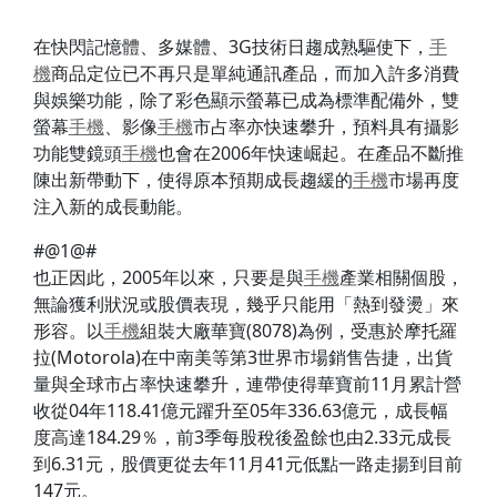
在快閃記憶體、多媒體、3G技術日趨成熟驅使下，
手
機
商品定位已不再只是單純通訊產品，而加入許多消費
與娛樂功能，除了彩色顯示螢幕已成為標準配備外，雙
螢幕
手機
、影像
手機
市占率亦快速攀升，預料具有攝影
功能雙鏡頭
手機
也會在2006年快速崛起。在產品不斷推
陳出新帶動下，使得原本預期成長趨緩的
手機
市場再度
注入新的成長動能。
#@1@#
也正因此，2005年以來，只要是與
手機
產業相關個股，
無論獲利狀況或股價表現，幾乎只能用「熱到發燙」來
形容。以
手機
組裝大廠華寶(8078)為例，受惠於摩托羅
拉(Motorola)在中南美等第3世界市場銷售告捷，出貨
量與全球市占率快速攀升，連帶使得華寶前11月累計營
收從04年118.41億元躍升至05年336.63億元，成長幅
度高達184.29％，前3季每股稅後盈餘也由2.33元成長
到6.31元，股價更從去年11月41元低點一路走揚到目前
147元。