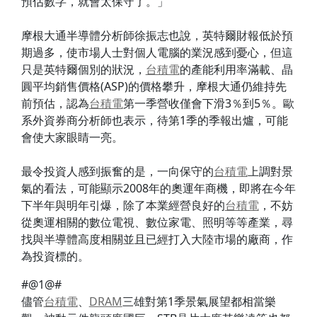
預估數字，就會太保守了。」
摩根大通半導體分析師徐振志也說，英特爾財報低於預
期過多，使市場人士對個人電腦的業況感到憂心，但這
只是英特爾個別的狀況，
台積電
的產能利用率滿載、晶
圓平均銷售價格(ASP)的價格攀升，摩根大通仍維持先
前預估，認為
台積電
第一季營收僅會下滑3％到5％。歐
系外資券商分析師也表示，待第1季的季報出爐，可能
會使大家眼睛一亮。
最令投資人感到振奮的是，一向保守的
台積電
上調對景
氣的看法，可能顯示2008年的奧運年商機，即將在今年
下半年與明年引爆，除了本業經營良好的
台積電
，不妨
從奧運相關的數位電視、數位家電、照明等等產業，尋
找與半導體高度相關並且已經打入大陸市場的廠商，作
為投資標的。
#@1@#
儘管
台積電
、
DRAM
三雄對第1季景氣展望都相當樂