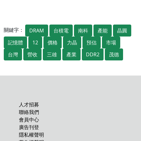
關鍵字：
DRAM
台積電
南科
產能
晶圓
記憶體
12
價格
力晶
預估
市場
台灣
營收
三雄
產業
DDR2
茂德
人才招募
聯絡我們
會員中心
廣告刊登
隱私權聲明