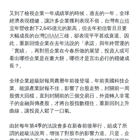
又到了檢視企業一年成績單的時候，過去的一年，全球
經濟表現穩健，讓許多企業獲利表現不俗，台灣有
台積
電
年營收創下2,645億元的新高，但去年初信誓旦旦要
大幅成長的台灣
DRAM
三雄，卻表現平平甚或衰退。因
此，重新回憶企業在去年法說的「承諾」與年終營運的
「實績」，再對照企業在今春所做的展望，投資人或可
看出哪些企業是在畫大餅，哪些才是言出必行的穩健成
長？。
全球企業超級財報周農曆年前後登場，年前美國科技企
業、能源產業財報不佳，影響了台股走勢，封關前一周
股價大回檔，直到封關前的三個交易日，外資轉入非電
子的金融與傳產股，才將台股指數穩住，重新回到上升
曲線，讓投資人鬆了一口氣。
由於每年第4季的法說會多在新春前後舉行，組成了所
謂的超級法說周，增強了對股市的影響力道。只是，企