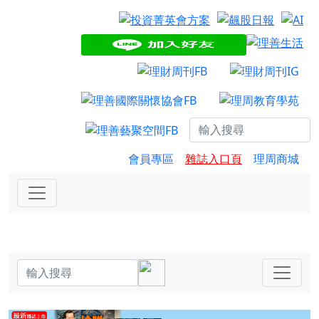
會員專區
雜誌入口頁
理周商城