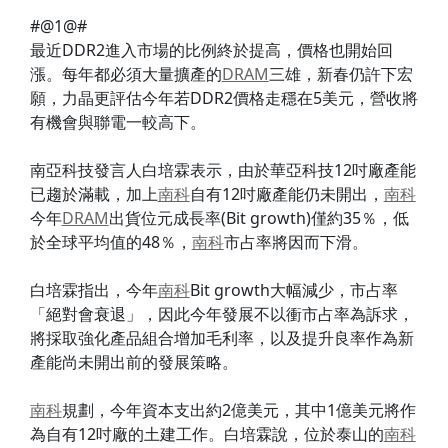
#@1@#
最近DDR2進入市場的比例終於提高，價格也開始回
漲。每年都必須大量擴產的
DRAM
三雄，新春仍許下宏
願，力晶更評估今年若DDR2價格走穩在5美元，營收將
有機會與聯電一較高下。
南亞科技發言人白培霖表示，由於華亞科技12吋廠產能
已趨於滿載，加上
南科
自有12吋廠產能仍未開出，
南科
今年
DRAM
出貨位元成長率(Bit growth)僅約35％，低
於全球平均值的48％，
南科
市占率將因而下滑。
白培霖指出，今年
南科
Bit growth大幅減少，市占率
「絕對會衰退」，因此今年發展不以衝市占率為訴求，
將採取強化產品組合增加毛利率，以及提升良率作為新
產能尚未開出前的發展策略。
南科
規劃，今年資本支出約2億美元，其中1億美元將作
為自有12吋廠的土建工作。白培霖說，位於泰山的
南科