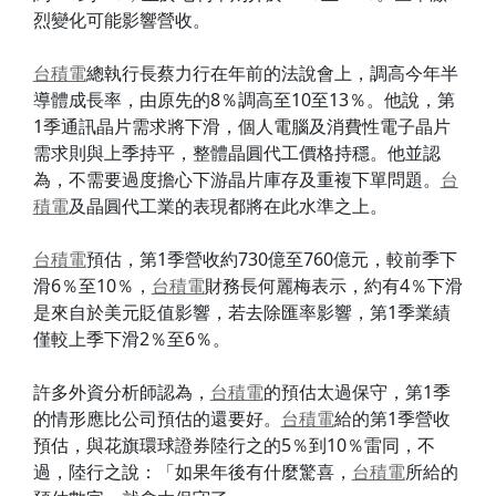
烈變化可能影響營收。
台積電
總執行長蔡力行在年前的法說會上，調高今年半
導體成長率，由原先的8％調高至10至13％。他說，第
1季通訊晶片需求將下滑，個人電腦及消費性電子晶片
需求則與上季持平，整體晶圓代工價格持穩。他並認
為，不需要過度擔心下游晶片庫存及重複下單問題。
台
積電
及晶圓代工業的表現都將在此水準之上。
台積電
預估，第1季營收約730億至760億元，較前季下
滑6％至10％，
台積電
財務長何麗梅表示，約有4％下滑
是來自於美元貶值影響，若去除匯率影響，第1季業績
僅較上季下滑2％至6％。
許多外資分析師認為，
台積電
的預估太過保守，第1季
的情形應比公司預估的還要好。
台積電
給的第1季營收
預估，與花旗環球證券陸行之的5％到10％雷同，不
過，陸行之說：「如果年後有什麼驚喜，
台積電
所給的