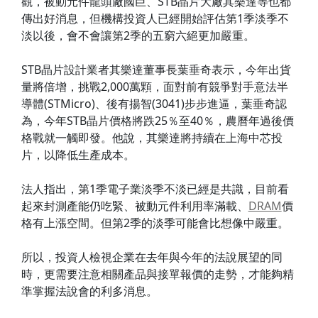
觀，被動元件龍頭廠國巨、STB晶片大廠其樂達等也都
傳出好消息，但機構投資人已經開始評估第1季淡季不
淡以後，會不會讓第2季的五窮六絕更加嚴重。
STB晶片設計業者其樂達董事長葉垂奇表示，今年出貨
量將倍增，挑戰2,000萬顆，面對前有競爭對手意法半
導體(STMicro)、後有揚智(3041)步步進逼，葉垂奇認
為，今年STB晶片價格將跌25％至40％，農曆年過後價
格戰就一觸即發。他說，其樂達將持續在上海中芯投
片，以降低生產成本。
法人指出，第1季電子業淡季不淡已經是共識，目前看
起來封測產能仍吃緊、被動元件利用率滿載、
DRAM
價
格有上漲空間。但第2季的淡季可能會比想像中嚴重。
所以，投資人檢視企業在去年與今年的法說展望的同
時，更需要注意相關產品與接單報價的走勢，才能夠精
準掌握法說會的利多消息。