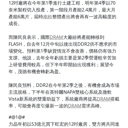
12吋廠將在今年第1季進行土建工程，明年第4季以70
奈米製程切入投產，第一階段月產能2.4萬片，最大月
產能6萬片，屆時
南科
整體產出將會再有一波高幅度的
成長。
而陳民良表示，國際
DRAM
大廠紛將產能轉移到
FLASH，自去年12月中旬以後出現DDR2供不應求的市
場變化。預料第1季缺貨情況不會改善，價格仍有強力
支撐。他說，去年全年虧損主要是第2季營運較辛苦加
上研發費用較高，但下半年即開始出現獲利；展望今
年，茂德有機會轉虧為盈。
陳民良預料，DDR2在今年第2季之後，有機會成為市場
主流規格，下半年在英特爾NAPA雙核心系統及微軟
Vista新系統的雙重助益下，系統廠商將提高
DRAM
搭載
率，可能會再度引爆新一波的
DRAM
需求高峰。
#@1@#
力晶年初以53億元買下旺宏的12吋廠房，雙方將共同進