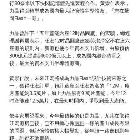
行90奈米以下快閃記憶體先進製程合作。黃崇仁表示，
力晶得以轉型成為國內最大記憶體半導體廠，「志在鞏
固Flash一哥」。
力晶曾許下「五年蓋滿六座12吋晶圓廠」的宏願，總經
理謝再居表示，旺宏12吋晶圓廠建築與潔淨室不在這六
座廠的規劃內，新廠也使今年資本支出倍增，由原預估
300億元提高到600億元以上，成為國內繼
台積電
之
後，最大的資本支出半導體廠商。
黃崇仁說，未來旺宏將成為力晶Flash設計技術來源之
一，獲得旺宏訂單，預計這座以旺宏為名的「12M」廠
月產能約3.5萬片，加上力晶原有9 萬片產能，今年12
吋產能達12.5萬片，在最短時間內，爭取到最大產能。
依各家展望看來，今年最積極的仍是力晶，尤其在取得
旺宏廠房已後，已不用擔心像
南科
一樣的產出成長有限
的問題，但記憶體價格大幅變動，從年頭一路走穩到年
穩，誰都不敢期待。