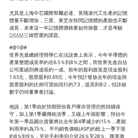
尤其是上海中芯國際幫爾必達、英飛凌代工生產的記憶
體量不斷增加，三星、東芝在快閃記憶體的產能也不斷
成長，未來這一年記憶體價格要如何操盤，才是考驗
DRAM
三雄營運的課題。
#@1@#
世界先進總經理簡學仁在法說會上表示，今年半導體的
產業整體成長率約在6.5％到8％之間，而世界先進自估
公司業績則將成長約一成。前年的股利政策是現金股利
1.63元，股票股利0.69元，今年預計發放去年的現金與
股票股利的比例可望由現行的7:3，提高到8:2，但詳細
數字仍待董事會討論。
他說，第1季由於預期部份客戶庫存管理仍然持續保
守，加上第1季屬傳統淡季，又碰上年假影響，預估今
年第一季晶圓出貨量將比去年第4季減少約15％，產能
利用率約為75％。平均銷售價格(ASP)約較上一季下滑
約8％到9％，至於毛利率則介於26％至28％。匯率激