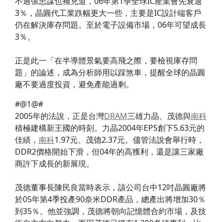
不過張忠謀也補充道，06年第1季全球IC產業會先衰退
3％，晶圓代工業跌幅更大一些，主要是IC設計端客戶
仍在解決庫存問題。至於電子設備市場，06年可望成長
3％。
正是此一「在半導體景氣要高飛之際，要檢視庫存問
題」的論述，成為分析師用以踩煞車，提醒全球的晶圓
廠不要過度投資，避免產能過剩。
#@1@#
2005年的法說，正是台灣
DRAM
三雄力晶、茂德與
南科
積極建構新王國的時刻。力晶2004年EPS創下5.63元的
佳績，
南科
1.97元、茂德2.37元。儘管法說會舉行時，
DDR2價格開始下滑，但04年的高獲利，還是讓三家廠
商許下成長的新展現。
茂德董事長陳民良當時表示，該公司台中12吋晶圓廠將
於05年第4季投產90奈米DDR產品，總產出將增加30％
到35％。他並強調，茂德將朝向記憶體合約市場，及技