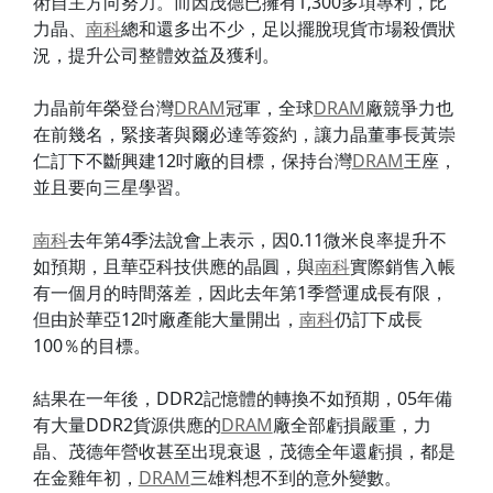
術自主方向努力。而因茂德已擁有1,300多項專利，比
力晶、
南科
總和還多出不少，足以擺脫現貨市場殺價狀
況，提升公司整體效益及獲利。
力晶前年榮登台灣
DRAM
冠軍，全球
DRAM
廠競爭力也
在前幾名，緊接著與爾必達等簽約，讓力晶董事長黃崇
仁訂下不斷興建12吋廠的目標，保持台灣
DRAM
王座，
並且要向三星學習。
南科
去年第4季法說會上表示，因0.11微米良率提升不
如預期，且華亞科技供應的晶圓，與
南科
實際銷售入帳
有一個月的時間落差，因此去年第1季營運成長有限，
但由於華亞12吋廠產能大量開出，
南科
仍訂下成長
100％的目標。
結果在一年後，DDR2記憶體的轉換不如預期，05年備
有大量DDR2貨源供應的
DRAM
廠全部虧損嚴重，力
晶、茂德年營收甚至出現衰退，茂德全年還虧損，都是
在金雞年初，
DRAM
三雄料想不到的意外變數。