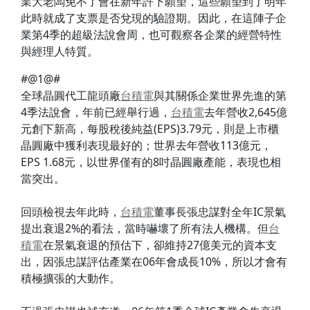
業大老闆免不了會在新年許下願望，這些願望到了明年
此時就成了支票是否兌現的驗證期。因此，在這陣子企
業第4季的超級法說會周，也可觀察各企業的經營特性
與經理人特質。
#@1@#
全球晶圓代工龍頭廠
台積電
與其關係企業世界先進的第
4季法說會，年前已經舉行過，
台積電
去年營收2,645億
元創下新高，每股稅後純益(EPS)3.79元，則是上市櫃
晶圓廠中獲利表現最好的；世界去年營收113億元，
EPS 1.68元，以世界僅有的8吋晶圓廠產能，表現也相
當突出。
回頭檢視去年此時，
台積電
董事長張忠謀對全年IC景氣
提出衰退2%的看法，當時嚇壞了所有法人機構。但
台
積電
在景氣衰退的預估下，卻維持27億美元的資本支
出，因張忠謀評估產業在06年會成長10%，所以才會有
積極擴張的大動作。