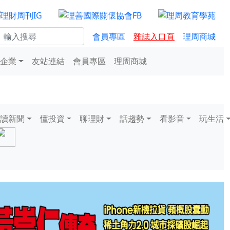
會員專區
雜誌入口頁
理周商城
企業
友站連結
會員專區
理周商城
讀新聞
懂投資
聊理財
話趨勢
看影音
玩生活