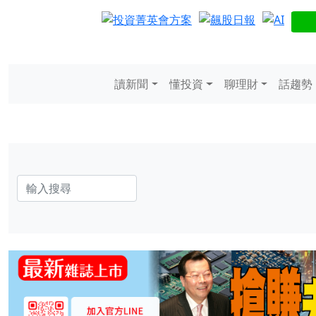
讀新聞
懂投資
聊理財
話趨勢