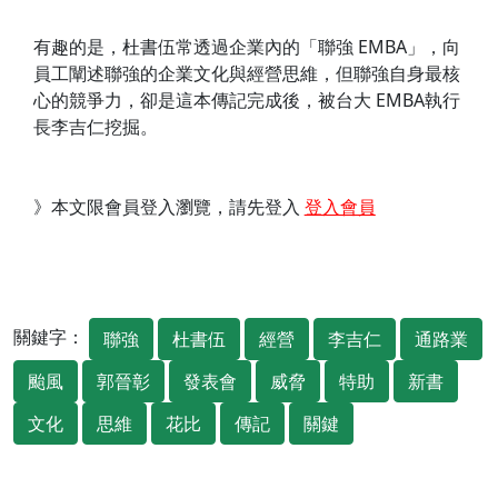
有趣的是，杜書伍常透過企業內的「聯強 EMBA」，向
員工闡述聯強的企業文化與經營思維，但聯強自身最核
心的競爭力，卻是這本傳記完成後，被台大 EMBA執行
長李吉仁挖掘。
》本文限會員登入瀏覽，請先登入
登入會員
關鍵字：
聯強
杜書伍
經營
李吉仁
通路業
颱風
郭晉彰
發表會
威脅
特助
新書
文化
思維
花比
傳記
關鍵