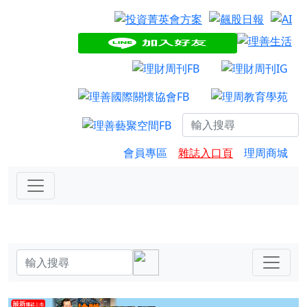
會員專區
雜誌入口頁
理周商城