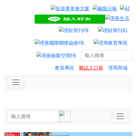
會員專區
雜誌入口頁
理周商城