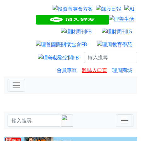
會員專區
雜誌入口頁
理周商城