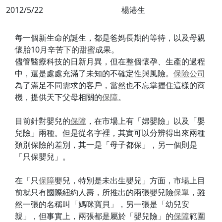
2012/5/22
楊港生
每一個新生命的誕生，都是爸媽長期的等待，以及母親
懷胎10月辛苦下的甜蜜成果。
儘管醫療科技的日新月異，但在整個懷孕、生產的過程
中，還是處處充滿了未知的不確定性與風險。
保險公司
為了滿足不同需求的客戶，當然也不忘掌握住這樣的商
機，提供天下父母相關的
保障
。
目前針對嬰兒的
保障
，在市場上有「婦嬰險」以及「嬰
兒險」兩種。但是從名字裡，其實可以分辨得出來兩種
類別保險的差別，其一是「母子都保」，另一個則是
「只保嬰兒」。
在「只
保障
嬰兒，特別是未出生嬰兒」方面，市場上目
前就只有國際紐約人壽，所推出的兩張嬰兒險
保單
，雖
然一張的名稱叫「媽咪寶貝」，另一張是「幼兒安
親」，但事實上，兩張都是屬於「嬰兒險」的
保障
範圍