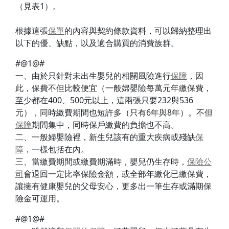
（見表1）。
根據這張
保單
的內容與契約條款資料，可以歸納整理出
以下的優、缺點，以及適合購買的消費族群。
#@1@#
一、由於只針對未出生嬰兒的相關風險進行
保障
，因
此，保費不但比較便宜（一般婦嬰險每萬元年繳保費，
至少都在400、500元以上，這兩張只要232與536
元），同時繳費期間也短許多（只有6年與8年）。不但
保障
期間集中，同時保戶繳費的負擔也不高。
二、一般婦嬰險裡，新生兒該有的重大疾病或殘缺
保
障
，一樣包括在內。
三、當繳費期間或繳費期滿時，嬰兒仍生存時，
保險公
司
會退回一定比率保險金額，或全部年繳化已繳保費，
讓擁有健康嬰兒的父母安心，更多出一筆生存或滿期保
險金可運用。
#@1@#