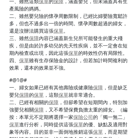
一、雖然這類
保單
的
保障
，涵蓋嬰兒，但未涵蓋具有生
產風險的媽媽。
二、雖然嬰兒險的懷孕周數限制，已經比婦嬰險寬鬆許
多，但也不過多出一倍的時間。懷孕周數超過的婦女，
還是沒辦法購買這張
保單
。
三、雖然
保障
內容已涵蓋新生兒所可能發生的重大殘
疾，但是由於許多幼兒的先天性疾病，並不一定會在短
期內檢查或出現，因此這張
保單
的時效性仍有局限性。
四、
保單
雖有生存保險金的設計，但若加計時間複利的
效果，還本的效果並不強。
#@1@#
一、婦女如果已經有其他壽險或健康險
保障
，但是缺乏
嬰兒
保障
的
保單
，這類
保單
就非常適合。
二、已經有相關的
保障
，但卻希望在短期間內，特別加
強嬰兒相關
保障
，又不希望保費負擔太重的婦女。（編
按：本單元不定期將選擇一家
保險公司
的「獨一無二」
保單
進行分析，同時提供這張
保單
的優、缺點及適用對
象等內容。目的並非一面倒地推銷這張
保單
，而是期望