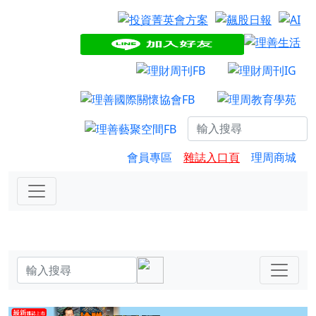
會員專區
雜誌入口頁
理周商城