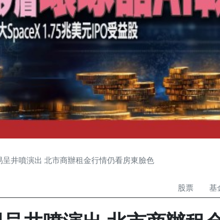
交易呈井噴演出 北市商辦租金行情仍看房東臉色
股票
基