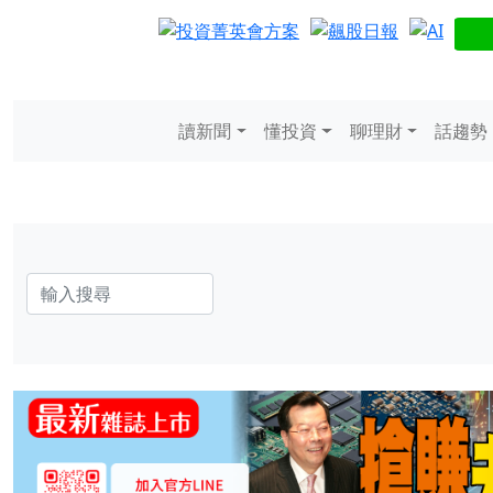
讀新聞
懂投資
聊理財
話趨勢