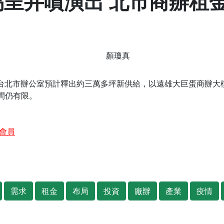
交易呈井噴演出 北市商辦租
顏瓊真
台北市辦公室預計釋出約三萬多坪新供給，以遠雄大巨蛋商辦大
間仍有限。
會員
需求
租金
布局
投資
廠辦
產業
疫情