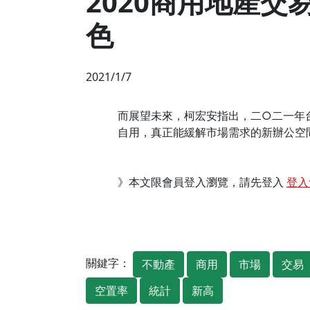
2020商用地產
色
2021/1/7
而展望未來，柯宏安指出，二○二一年
自用，真正能緩解市場需求的新辦公空
》本文限會員登入瀏覽，請先登入
登入
關鍵字：
不動產
商用
市場
交易
空置率
統計
新高