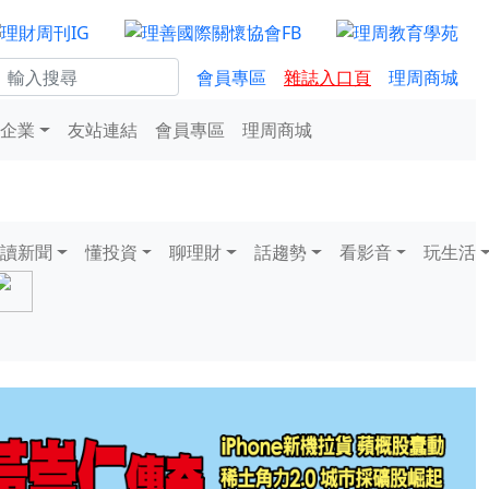
會員專區
雜誌入口頁
理周商城
企業
友站連結
會員專區
理周商城
讀新聞
懂投資
聊理財
話趨勢
看影音
玩生活