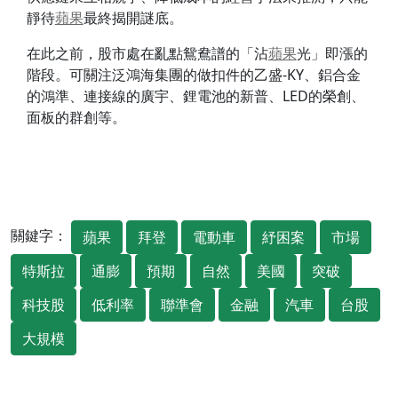
靜待
蘋果
最終揭開謎底。
在此之前，股市處在亂點鴛鴦譜的「沾
蘋果
光」即漲的
階段。可關注泛鴻海集團的做扣件的乙盛-KY、鋁合金
的鴻準、連接線的廣宇、鋰電池的新普、LED的榮創、
面板的群創等。
關鍵字：
蘋果
拜登
電動車
紓困案
市場
特斯拉
通膨
預期
自然
美國
突破
科技股
低利率
聯準會
金融
汽車
台股
大規模