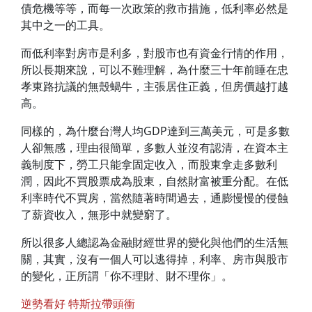
債危機等等，而每一次政策的救市措施，低利率必然是
其中之一的工具。
而低利率對房市是利多，對股市也有資金行情的作用，
所以長期來說，可以不難理解，為什麼三十年前睡在忠
孝東路抗議的無殼蝸牛，主張居住正義，但房價越打越
高。
同樣的，為什麼台灣人均GDP達到三萬美元，可是多數
人卻無感，理由很簡單，多數人並沒有認清，在資本主
義制度下，勞工只能拿固定收入，而股東拿走多數利
潤，因此不買股票成為股東，自然財富被重分配。在低
利率時代不買房，當然隨著時間過去，通膨慢慢的侵蝕
了薪資收入，無形中就變窮了。
所以很多人總認為金融財經世界的變化與他們的生活無
關，其實，沒有一個人可以逃得掉，利率、房市與股市
的變化，正所謂「你不理財、財不理你」。
逆勢看好 特斯拉帶頭衝