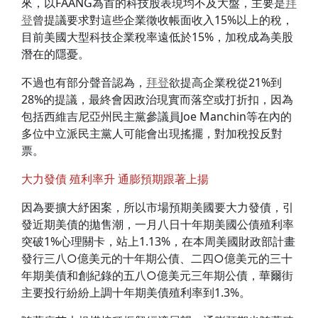
來，以FAANG為首的科技股表現均不及大盤，主要是
拜
登
曾提議要求對這些企業徵收帳面收入15%以上的稅，
目前美國大型科技企業稅率遠低於15%，加稅成為美股
潛在的隱憂。
不過也有部分聲音認為，
拜登
欲提高企業稅從21%到
28%的提議，最終會因政治現實而落空或打折扣，因為
包括西維吉尼亞州民主黨參議員Joe Manchin等在內的
多位中立派民主黨人可能會出現搖擺，對加稅投反對
票。
大力發債 殖利率升 通膨預期跟著上揚
因為要擴大紓困案，所以市場預期美國要大力發債，引
發近期美債的拋售潮，一月八日十年期美國公債殖利率
突破1%心理關卡，站上1.13%，在本周美國財政部計畫
發行三八○億美元的十年期公債、二四○億美元的三十
年期美債和創紀錄的五八○億美元三年期公債，華爾街
主要投行紛紛上調十年期美債殖利率到1.3%。