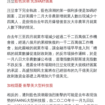
拜登
藍色浪潮 先加碼紓困案
拜登
拿下完全執政，藍色浪潮的第一個利多便是加碼紓
困案，正好美國十二月大非農新增就業人數出現減少十
四萬人，是疫情自去年四月爆發後首次大非農單月就業
人數下降的情況。
自去年三至四月就業市場減少超過二千二百萬個工作機
會後，經過八個月的累積恢復約一千二百萬個工作機
會，如此嚴峻的就業市場，讓金融市場早早進入到「糟
糕的就業數據促進財政刺激」的反市場操作邏輯，於是
一月八日大非農數據公布後，道瓊指數與那斯達克指數
不跌反漲，透露全球市場期待
拜登
兌現更大規模紓困案
的承諾，高盛預期民主黨將在已經頒布的九千億美元財
政刺激資金基礎上再增加六千億美元。
加稅隱憂 衝擊美大型科技股
相反的，遭到藍色浪潮最強烈衝擊的可能是去年表現強
勢的FAANG大型科技股，自二○二○年十一月九日以