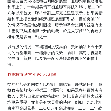
隨著疫苗大規模接種振興經濟展望，通膨預期也隨著殖
利率上升。十年期美債平衡通膨率突破2.1%，是二○○
八年以來首次，聯準會副主席克拉里達表示，如果美債
殖利率上揚是受到經濟復甦展望而引起，目前突破1%
的情況不會讓他感到困擾，暗示聯準會短期內並沒有出
手壓制或延緩通膨上升的動機，於是大宗商品的再通膨
概念仍是多頭主軸之一。
以台股的情況，市場認同度較高的，美原油站上五十美
元的台塑集團，一櫃難求的長榮、陽明、萬海，低基期
的中航、新興，以及第一銅反映經濟復甦下的銅價上
漲。
政策救市 經常性祭出低利率
從
拜登
加碼紓困案可以得到一個結論，那就是任何一個
執政者都無法坐視勞工市場惡化，如果眾多的百姓沒有
收入，民怨自然就會動搖政權，這比貧富差距擴大或不
均更為重要，尤其是有大災難的時候，例如一九九七年
東南亞金融風暴、二○○八年金融海嘯、二○一二年歐