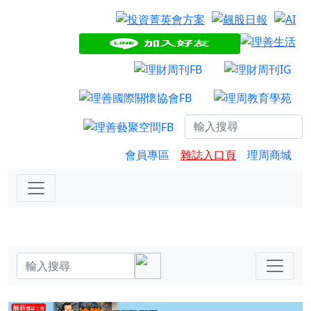
會員專區
雜誌入口頁
理周商城