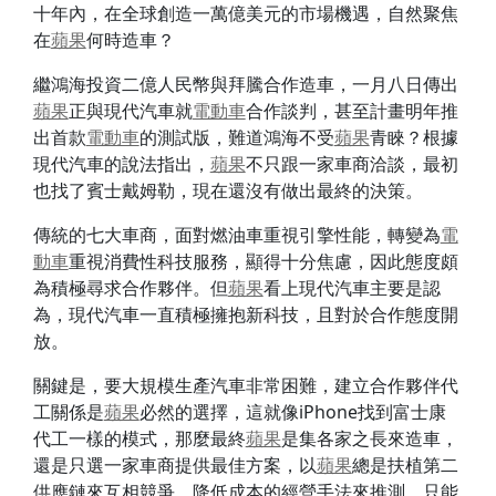
十年內，在全球創造一萬億美元的市場機遇，自然聚焦
在
蘋果
何時造車？
繼鴻海投資二億人民幣與拜騰合作造車，一月八日傳出
蘋果
正與現代汽車就
電動車
合作談判，甚至計畫明年推
出首款
電動車
的測試版，難道鴻海不受
蘋果
青睞？根據
現代汽車的說法指出，
蘋果
不只跟一家車商洽談，最初
也找了賓士戴姆勒，現在還沒有做出最終的決策。
傳統的七大車商，面對燃油車重視引擎性能，轉變為
電
動車
重視消費性科技服務，顯得十分焦慮，因此態度頗
為積極尋求合作夥伴。但
蘋果
看上現代汽車主要是認
為，現代汽車一直積極擁抱新科技，且對於合作態度開
放。
關鍵是，要大規模生產汽車非常困難，建立合作夥伴代
工關係是
蘋果
必然的選擇，這就像iPhone找到富士康
代工一樣的模式，那麼最終
蘋果
是集各家之長來造車，
還是只選一家車商提供最佳方案，以
蘋果
總是扶植第二
供應鏈來互相競爭、降低成本的經營手法來推測，只能