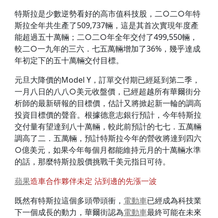
特斯拉是少數逆勢看好的高市值科技股，二○二○年特
斯拉全年共生產了509,737輛，這是其首次實現年度產
能超過五十萬輛；二○二○年全年交付了499,550輛，
較二○一九年的三六．七五萬輛增加了36%，幾乎達成
年初定下的五十萬輛交付目標。
元旦大降價的Model Y，訂單交付期已經延到第二季，
一月八日的八八○美元收盤價，已經超越所有華爾街分
析師的最新研報的目標價，估計又將掀起新一輪的調高
投資目標價的聲音。根據德意志銀行預計，今年特斯拉
交付量有望達到八十萬輛，較此前預計的七七．五萬輛
調高了二．五萬輛，預計特斯拉今年的營收將達到四六
○億美元，如果今年每個月都能維持元月的十萬輛水準
的話，那麼特斯拉股價挑戰千美元指日可待。
蘋果
造車合作夥伴未定 沾到邊的先漲一波
既然有特斯拉這個多頭帶頭衝，
電動車
已經成為科技業
下一個成長的動力，華爾街認為
電動車
最終可能在未來