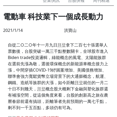
企業快訊
台股快報
周刊精選
電動車 科技業下一個成長動力
2021/1/14
洪寶山
自從二○二○年十一月九日
拜登
拿下二百七十張選舉人
票數後，台股突破一萬三千點整數關卡，全球股市進入
Biden trade投資邏輯，綠能概念的風電、太陽能族群
在選前先漲為敬，選後環保概念的新能源車概念接力上
漲，中間穿插COVID-19紓困案增加、美國債務增加、
聯準會強力寬鬆貨幣立場背景下的大通膨概念，航運、
鋼鐵、造紙等族群的大漲，如今距離
拜登
就任的一月二
十日不到幾天，
拜登
概念股大概剩下金融與塑化族群還
有補漲空間，從這個角度來看，台股的創新高之旅在農
曆春節前還有搞頭，距離筆者先前預期的一萬七千點，
剩不到一千五百點，多頭仍有可為。