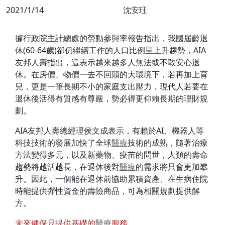
2021/1/14
沈安玨
據行政院主計總處的勞動參與率報告指出，我國屆齡退
休(60-64歲)卻仍繼續工作的人口比例呈上升趨勢，AIA
友邦人壽指出，這表示越來越多人無法或不敢安心退
休。在房價、物價一去不回頭的大環境下，若再加上育
兒，更是一筆長期不小的家庭支出壓力，現代人若要在
退休後活得有質感有尊嚴，勢必得更仰賴長期的理財規
劃。
AIA友邦人壽總經理侯文成表示，有賴於AI、機器人等
科技技術的發展加快了全球
醫療
技術的成熟，隨著治療
方法變得多元，以及新藥物、疫苗的問世，人類的壽命
趨勢將越活越長，在退休後對
醫療
的需求將只會更加攀
升。因此，一個能在退休前協助累積資產、在生病住院
時能提供彈性資金的壽險商品，可為相關規劃提供解
方。
未來健保只提供基礎的
醫療
服務