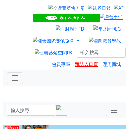
會員專區
雜誌入口頁
理周商城