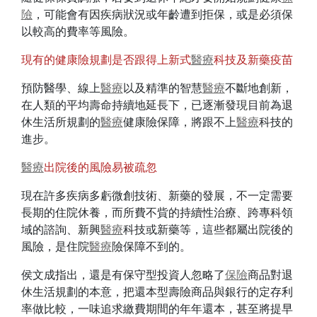
險
，可能會有因疾病狀況或年齡遭到拒保，或是必須保
以較高的費率等風險。
現有的健康險規劃是否跟得上新式
醫療
科技及新藥疫苗
預防醫學、線上
醫療
以及精準的智慧
醫療
不斷地創新，
在人類的平均壽命持續地延長下，已逐漸發現目前為退
休生活所規劃的
醫療
健康險保障，將跟不上
醫療
科技的
進步。
醫療
出院後的風險易被疏忽
現在許多疾病多虧微創技術、新藥的發展，不一定需要
長期的住院休養，而所費不貲的持續性治療、跨專科領
域的諮詢、新興
醫療
科技或新藥等，這些都屬出院後的
風險，是住院
醫療
險保障不到的。
侯文成指出，還是有保守型投資人忽略了
保險
商品對退
休生活規劃的本意，把還本型壽險商品與銀行的定存利
率做比較，一味追求繳費期間的年年還本，甚至將提早