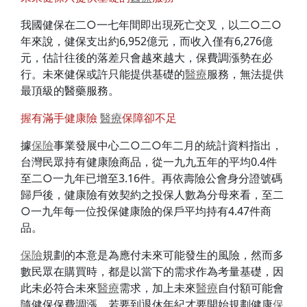
我國健保在二○一七年間即出現死亡交叉，以二○二○
年來說，健保支出約6,952億元，而收入僅有6,276億
元，估計往後的落差只會越來越大，保費調漲勢在必
行。未來健保或許只能提供基礎的
醫療
服務，無法提供
最頂級的醫藥服務。
握有滿手健康險
醫療
保障卻不足
據
保險
事業發展中心二○二○年二月的統計資料指出，
台灣民眾持有健康險商品，從一九九五年的平均0.4件
至二○一九年已增至3.16件。再依壽險公會身分證號碼
歸戶後，健康險有效契約之投保人數為分母來看，至二
○一九年每一位投保健康險的保戶平均持有4.47件商
品。
保險
規劃的本意是為應付未來可能發生的風險，然而多
數民眾在購買時，都是以當下的需求作為考量基礎，因
此未必符合未來
醫療
需求，加上未來
醫療
自付額可能會
隨健保保費調漲，若要到退休年紀才要開始規劃健康
保