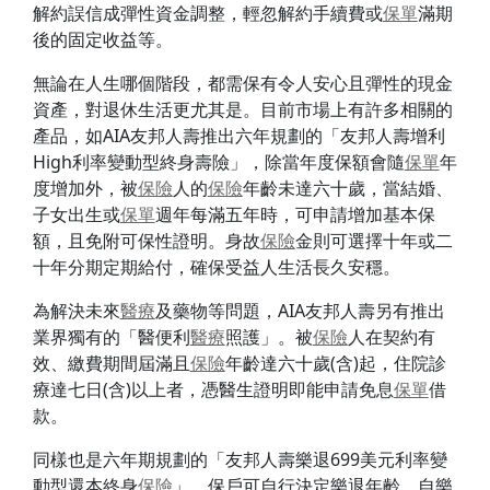
解約誤信成彈性資金調整，輕忽解約手續費或
保單
滿期
後的固定收益等。
無論在人生哪個階段，都需保有令人安心且彈性的現金
資產，對退休生活更尤其是。目前市場上有許多相關的
產品，如AIA友邦人壽推出六年規劃的「友邦人壽增利
High利率變動型終身壽險」，除當年度保額會隨
保單
年
度增加外，被
保險
人的
保險
年齡未達六十歲，當結婚、
子女出生或
保單
週年每滿五年時，可申請增加基本保
額，且免附可保性證明。身故
保險
金則可選擇十年或二
十年分期定期給付，確保受益人生活長久安穩。
為解決未來
醫療
及藥物等問題，AIA友邦人壽另有推出
業界獨有的「醫便利
醫療
照護」。被
保險
人在契約有
效、繳費期間屆滿且
保險
年齡達六十歲(含)起，住院診
療達七日(含)以上者，憑醫生證明即能申請免息
保單
借
款。
同樣也是六年期規劃的「友邦人壽樂退699美元利率變
動型還本終身
保險
」，保戶可自行決定樂退年齡，自樂