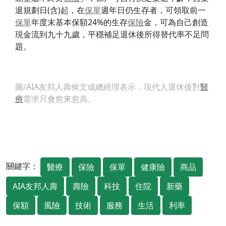
退規劃日(含)起，在
保單
週年日仍生存者，可領取前一
保單
年度末基本保額24%的生存
保險
金，可為自己創造
現金流到九十九歲，平穩補足退休後所得替代率不足問
題。
圖/AIA友邦人壽侯文成總經理表示，現代人退休後對
醫
療
需求只會愈來愈高。
關鍵字：
醫療
保險
保單
健康險
商品
AIA友邦人壽
壽險
科技
住院
新藥
保額
風險
技術
服務
生活
利率