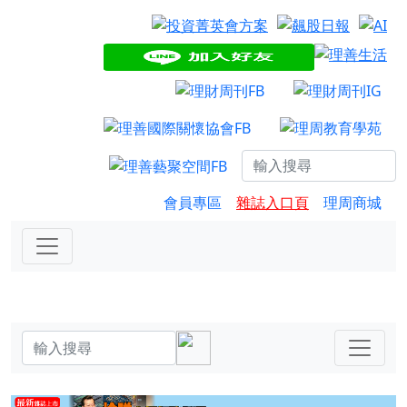
會員專區
雜誌入口頁
理周商城