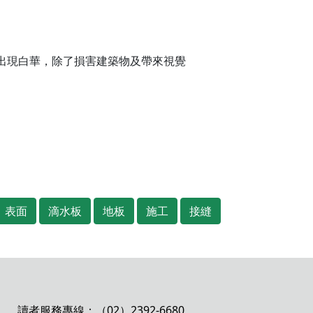
出現白華，除了損害建築物及帶來視覺
表面
滴水板
地板
施工
接縫
讀者服務專線：（02）2392-6680