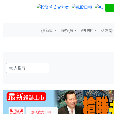
讀新聞
懂投資
聊理財
話趨勢