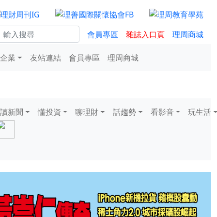
會員專區
雜誌入口頁
理周商城
企業
友站連結
會員專區
理周商城
讀新聞
懂投資
聊理財
話趨勢
看影音
玩生活