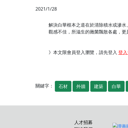
2021/1/28
解決白華根本之道在於清除積水或滲水
觀感不佳，所滋生的黴菌飄散各處，更
》本文限會員登入瀏覽，請先登入
登入
關鍵字：
石材
外牆
建築
白華
人才招募