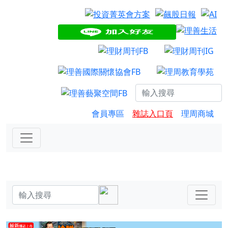
會員專區
雜誌入口頁
理周商城