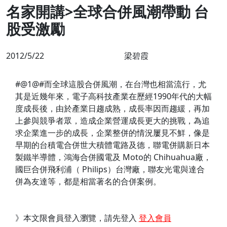
名家開講>全球合併風潮帶動 台
股受激勵
2012/5/22
梁碧霞
#@1@#而全球這股合併風潮，在台灣也相當流行，尤
其是近幾年來，電子高科技產業在歷經1990年代的大幅
度成長後，由於產業日趨成熟，成長率因而趨緩，再加
上參與競爭者眾，造成企業營運成長更大的挑戰，為追
求企業進一步的成長，企業整併的情況屢見不鮮，像是
早期的台積電合併世大積體電路及德，聯電併購新日本
製鐵半導體，鴻海合併國電及 Moto的 Chihuahua廠，
國巨合併飛利浦（ Philips）台灣廠，聯友光電與達合
併為友達等，都是相當著名的合併案例。
》本文限會員登入瀏覽，請先登入
登入會員