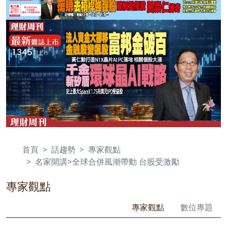
首頁
話趨勢
專家觀點
名家開講>全球合併風潮帶動 台股受激勵
專家觀點
專家觀點
數位專題