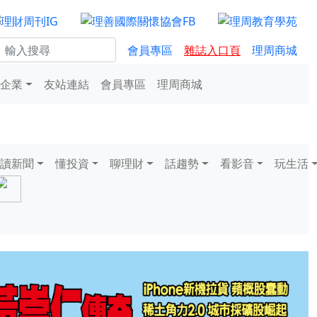
會員專區
雜誌入口頁
理周商城
企業
友站連結
會員專區
理周商城
讀新聞
懂投資
聊理財
話趨勢
看影音
玩生活