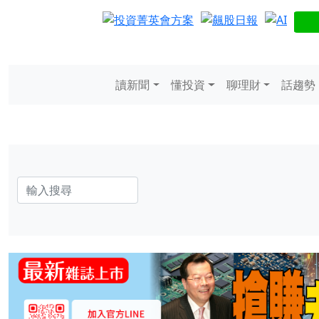
讀新聞
懂投資
聊理財
話趨勢