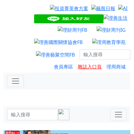
會員專區
雜誌入口頁
理周商城