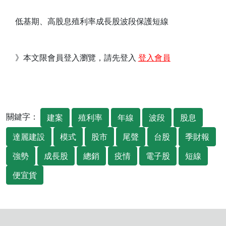
低基期、高股息殖利率成長股波段保護短線
》本文限會員登入瀏覽，請先登入
登入會員
關鍵字：
建案
殖利率
年線
波段
股息
達麗建設
模式
股市
尾聲
台股
季財報
強勢
成長股
總銷
疫情
電子股
短線
便宜貨