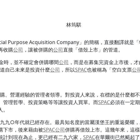
林筠騏
ial Purpose Acquisition Company」的簡稱，直接翻譯
再收購
公司
，讓被併購的
公司
直接「借殼上市」的管道。
資金時，並不確定會併購哪間
公司
，而是在募集完資金上市後，才
道自己未來是投資什麼
公司
，所以
SPAC
也被稱為「空白支票
公
購、營運經驗的管理者領導。對投資人來說，在標的是什麼都不
、管理哲學、投資策略等等讓投資人買單。而
SPAC
必須在一定期
人。
九九○年代就已經存在。最具知名度的當屬漢堡王的重返榮耀，
購下市，後來藉由被
SPAC
公司
併購再借殼上市。這幾年來，這樣
統計到現在為止，更已經有二九六家，
SPAC
在華爾街已然颳起了