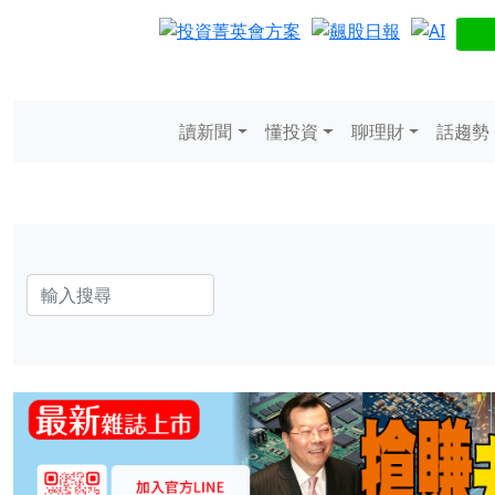
讀新聞
懂投資
聊理財
話趨勢