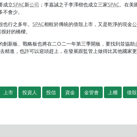
要成立
SPAC
新
公司
；李嘉誠之子李澤楷也成立三家
SPAC
。在美
多不會少。
殼也行之多年。
SPAC
相較於傳統的借殼上市，又是乾淨的現金
公
起很好的橋樑。
的創新板、戰略板也將在二○二一年第三季開板，要找到並協助
去精進，也許可以迎頭趕上，在發展跟監管上做得比其他國家更
上市
投資人
投信
資金
金管會
上櫃
借殼