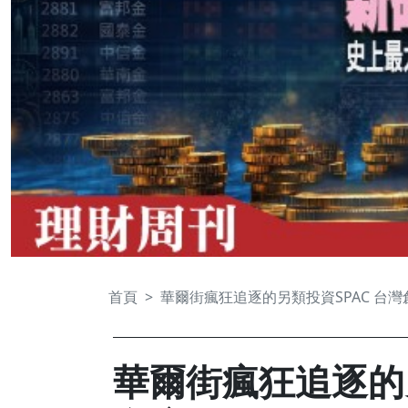
首頁
華爾街瘋狂追逐的另類投資SPAC 台
華爾街瘋狂追逐的