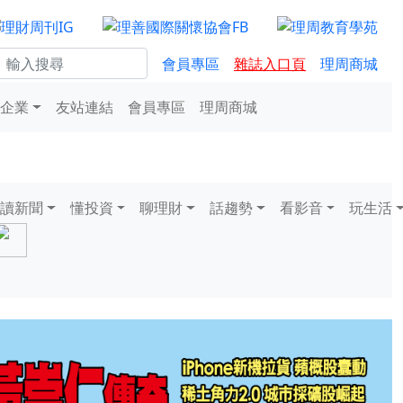
會員專區
雜誌入口頁
理周商城
企業
友站連結
會員專區
理周商城
讀新聞
懂投資
聊理財
話趨勢
看影音
玩生活