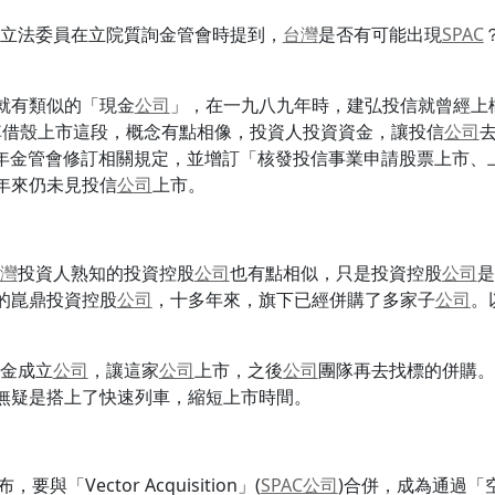
立法委員在立院質詢金管會時提到，
台灣
是否有可能出現
SPAC
就有類似的「現金
公司
」，在一九八九年時，建弘投信就曾經上
掉借殼上市這段，概念有點相像，投資人投資資金，讓投信
公司
年金管會修訂相關規定，並增訂「核發投信事業申請股票上市、
年來仍未見投信
公司
上市。
灣
投資人熟知的投資控股
公司
也有點相似，只是投資控股
公司
是
的崑鼎投資控股
公司
，十多年來，旗下已經併購了多家子
公司
。
。
金成立
公司
，讓這家
公司
上市，之後
公司
團隊再去找標的併購。
無疑是搭上了快速列車，縮短上市時間。
，要與「Vector Acquisition」(
SPAC
公司
)合併，成為通過「