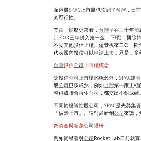
而這股
SPAC
上市風也吹到了
台灣
，日前
究可行性。
其實，從歷史來看，
台灣
早在三十年前
(二○○三年併入第一金、下櫃)，摒除
不見其他投信上櫃。儘管後來二○一四
代表國內投信可以申請上市，只是，多
台灣
投信
公司
上市櫃概念
除投信
公司
上市櫃的概念外，
SPAC
跟
台
股
公司
已臻成熟，例如
台灣
第一家上櫃
整併成聯合再生
公司
，都交出不錯成績
不同於投資控股
公司
，
SPAC
是先募集資
「借殼上市」。這對於新創
公司
來講，
為資金與新創
公司
搭橋
例如衛星發射
公司
Rocket Lab日前就宣布