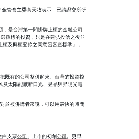
？金管會主委黃天牧表示，已請證交所研
櫃，是
台灣
第一間掛牌上櫃的金融
公司
去選擇標的投資，只是在建弘投信之後並
上櫃及興櫃登錄之同意函審查標準」，
把既有的
公司
整併起來。
台灣
的投資控
以及太陽能廠新日光、昱晶與昇陽光電
對於被併購者來說，可以用最快的時間
空白支票
公司
」上市的初創
公司
。更早