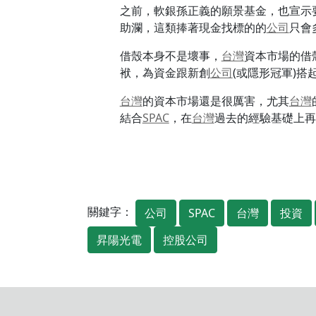
之前，軟銀孫正義的願景基金，也宣示
助瀾，這類捧著現金找標的的
公司
只會
借殼本身不是壞事，
台灣
資本市場的借
袱，為資金跟新創
公司
(或隱形冠軍)搭
台灣
的資本市場還是很厲害，尤其
台灣
結合
SPAC
，在
台灣
過去的經驗基礎上再
關鍵字：
公司
SPAC
台灣
投資
昇陽光電
控股公司