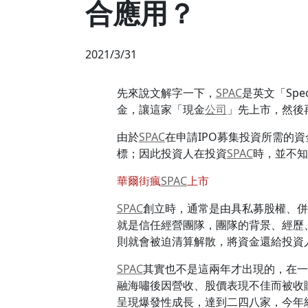
合應用？
2021/3/31
先來說文解字一下，
SPAC
是英文「Spec
金，讓這家「現金
公司
」先上市，然後
由於
SPAC
在申請IPO募集投資所需的
標；因此投資人在投資
SPAC
時，並不知
華爾街瘋
SPAC
上市
SPAC
創立時，通常是由具私募股權、併
就是信任經營團隊，團隊的背景、經歷
則就會被迫清算解散，將資金還給投資
SPAC
其實也不是這兩年才出現的，在一
融海嘯後因營收、股價表現不佳而被收
呈現爆發性成長，達到二四八家，今年