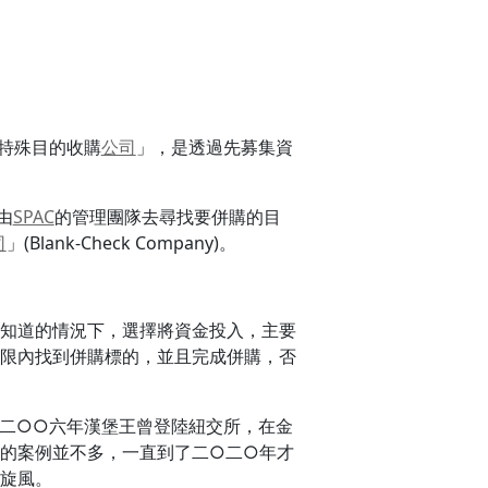
就是「特殊目的收購
公司
」，是透過先募集資
由
SPAC
的管理團隊去尋找要併購的目
司
」(Blank-Check Company)。
知道的情況下，選擇將資金投入，主要
限內找到併購標的，並且完成併購，否
二○○六年漢堡王曾登陸紐交所，在金
的案例並不多，一直到了二○二○年才
旋風。