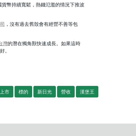
國貨幣持續寬鬆，熱錢氾濫的情況下推波
司
，沒有過去舊殼會有經營不善等包
台灣
的潛在獨角獸快速成長。如果這時
好。
上市
標的
新日光
營收
漢堡王