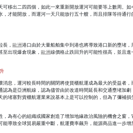
天可移出二四四個，如此一來重新開放運河可能要等上數周。如
水，才能開放，而運河一天只能放行五十艘，而且排隊等待通行
拉長，
歐洲
港口由於大量船舶集中到港也將導致港口新的壅堵，
甚至出現爆倉現象，
歐洲
線價格止跌回升的可能性很高，並且進
升
壞消息，運河較長時間的關閉將使貨櫃航運成為最大的受益者，
通認為是亞洲航線，認為儘管由於改道時間延長和交通壅堵加劇
天的堵塞對貨櫃航運業來說基本上是可以控制的，但為了彌補損
性，為有心的組織或國家創造了增加地緣政治風險的機會之窗，
可能導致全球貿易嚴重中斷，航運費率飆升，能源商品進一步增