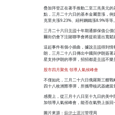
疊加拜登正在著手推動二至三兆美元的
點，三月二十六日的基本金屬普漲，例
克里夫漲9.23%、紐柯鋼鐵漲8.9%等等
三月二十六日
美國
十年期通膨保值公債(
爾街仍會下注賭聯準會將提前退出寬鬆
這起事件有個小插曲，據說
美國
得到情
朗，三月二十八日傳出中國與伊朗簽署
星支持伊朗的導彈，招招都是
美國
不樂
股市四月聚焦 領導人氣候峰會
不僅如此，三月二十六日俄羅斯三艘戰
四十八枚洲際導彈，所攜帶核武器總當
感覺上，從三月十八日至十九日的美中
加領導人氣候峰會，能否在氣勢上扳回
圖片來源：
蘇伊士運河
管理局