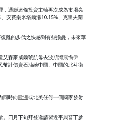
理，通膨這條投資主軸再次成為市場亮
8%、安賽樂米塔爾漲10.15%、克里夫蘭
於經濟復甦的步伐之快感到有些擔憂，未來華
遣艾森豪威爾號航母去波斯灣震懾伊
民幣計價賣石油給中國、中國的北斗衛
內同時向
歐洲
或北美任何一個國家發射
。
嗆。四月下旬拜登邀請習近平與普丁參