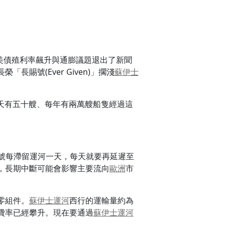
，美債殖利率飆升與通膨議題退出了新聞
號(Ever Given)」擱淺
蘇伊士
天有五十艘、每年有兩萬艘船隻經過這
號每滯留運河一天，每天就要再延遲至
站，長期中斷可能會影響主要流向
歐洲
市
零組件。
蘇伊士運河
西行的運輸量約為
費率已經攀升。現在要通過
蘇伊士運河