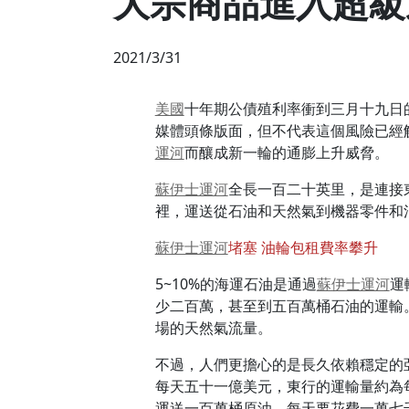
大宗商品進入超級
2021/3/31
美國
十年期公債殖利率衝到三月十九日的
媒體頭條版面，但不代表這個風險已經解除
運河
而釀成新一輪的通膨上升威脅。
蘇伊士運河
全長一百二十英里，是連接
裡，運送從石油和天然氣到機器零件和
蘇伊士運河
堵塞 油輪包租費率攀升
5~10%的海運石油是通過
蘇伊士運河
運
少二百萬，甚至到五百萬桶石油的運輸。
場的天然氣流量。
不過，人們更擔心的是長久依賴穩定的
每天五十一億美元，東行的運輸量約為
運送一百萬桶原油，每天要花費一萬七