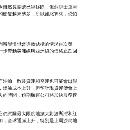
今雖然長賜號已經移除，但
蘇伊士運河
的船隻越來越多，所以如此算來，恐怕
周轉變慢也會導致缺櫃的情況再次發
一步帶動美洲線與亞洲線的價格止跌回
而油輪、散裝貨運和空運也可能會出現
，燃油成本上升，但預計現貨運價會上
失的時間，預期航運公司將加快服務速
它們試圖最大限度地擴大對波斯灣和紅
加，全球通膨上升，特別是上周沙烏地