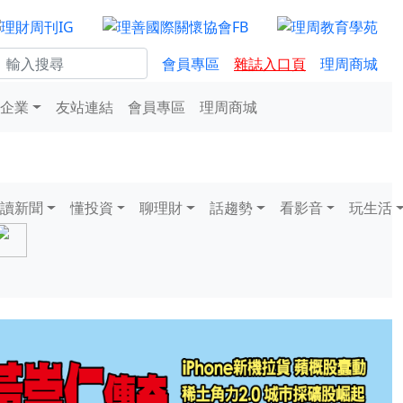
會員專區
雜誌入口頁
理周商城
企業
友站連結
會員專區
理周商城
讀新聞
懂投資
聊理財
話趨勢
看影音
玩生活