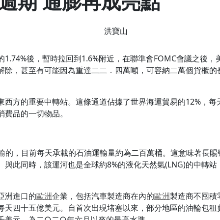
週期 通膨再成亮點
洪寶山
1.74%後，暫時拉回到1.6%附近，在聯準會FOMC會議之後
，甚至有可能因為重達二二．四萬噸，可容納二萬個貨櫃的長榮「長賜
東西方的重要中轉站。這條通道佔據了世界海運貿易的12%，每
消費品的一切物品。
輸的，目前每天承載的石油運輸量約為二百萬桶。這意味著長賜
與此同時，該運河也是全球約8%的液化天然氣(LNG)的中轉
亞洲進口的
歐洲
企業，包括汽車製造商在內的
歐洲
製造商不囤積
每天四十五億美元。自首次出現堵塞以來，部分地區的油輪包租
千美元，為二○二○年六月以來的最高水準。