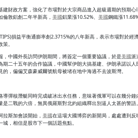
基建財政方案，強化了市場對於大宗商品進入超級週期的預期心
如倫敦鋁創二年半新高，
美國
鋁業漲10.52%、
美國
鋼鐵漲11.6
。
TIPS)損益平衡通膨率創2.3715%的八年新高，表示市場對
政策。
報，中國外長訪問伊朗期間，將簽定一個重要協議，於是
美國
派
為期二十五年的合作協議，中國幫伊朗大搞基建、伊朗承諾以人
見的，偏偏艾森豪威爾號航母被堵在地中海過不去波斯灣。
略導彈核潛艇同時完成破冰出水任務，意味著俄軍可以在幾分鐘
量是二戰的六倍，無異俄羅斯對北約組織釋出別逼人太甚的警語
阿拉斯加會談開始，
美國
在這場大國博弈的新開局，處處遭到反
一城，相信是股市下一個話題焦點。