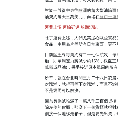
對於一艘從中東往
歐洲
的超大型油輪而
油費約每天三萬美元，而堵在
蘇伊士運
運費上漲 運輸延遲 船期混亂
除了運費上漲，人們尤其擔心歐亞貿易
食品、車用晶片等所有日常東西，更不
目前
歐洲
線每周約有二十七個航次，每
舶，則單周運力將減少約15%，截至三
萬噸成品油)，幾乎接近原本單周的所
所幸，就在台北時間三月二十八日凌晨
次漲潮，就得再等下次漲潮，而且不減
不是幾周可以解決。
因為長賜號堆滿了一萬八千三百個貨櫃
除左側的貨櫃，那麼下一個貨櫃就得對
個接一個地移走箱子，但是要先出資，