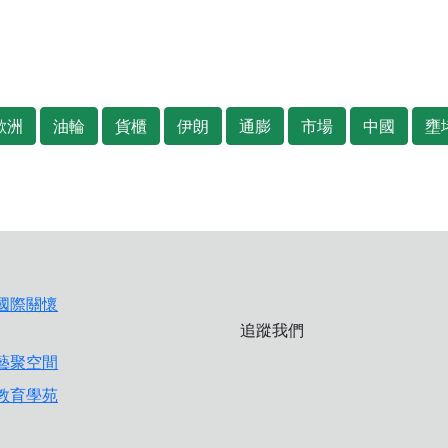
歐洲
油輪
貨櫃
伊朗
通膨
市場
中國
壅
追蹤我們