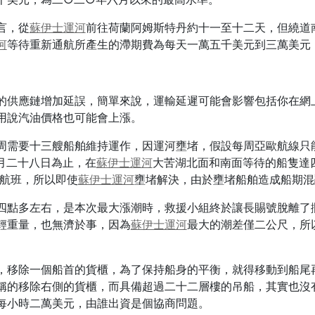
言，從
蘇伊士運河
前往荷蘭阿姆斯特丹約十一至十二天，但繞道
河
等待重新通航所產生的滯期費為每天一萬五千美元到三萬美元
的供應鏈增加延誤，簡單來說，運輸延遲可能會影響包括你在網
用說汽油價格也可能會上漲。
周需要十三艘船舶維持運作，因運河壅堵，假設每周亞歐航線只
月二十八日為止，在
蘇伊士運河
大苦湖北面和南面等待的船隻達
有航班，所以即使
蘇伊士運河
壅堵解決，由於壅堵船舶造成船期混
四點多左右，是本次最大漲潮時，救援小組終於讓長賜號脫離了
輕重量，也無濟於事，因為
蘇伊士運河
最大的潮差僅二公尺，所
，移除一個船首的貨櫃，為了保持船身的平衡，就得移動到船尾
稱的移除右側的貨櫃，而具備超過二十二層樓的吊船，其實也沒
每小時二萬美元，由誰出資是個協商問題。