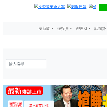
讀新聞
懂投資
聊理財
話趨勢