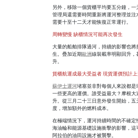
另外，移除一個貨櫃平均要五分鐘，一
管理局還需要時間重新將運河整理並注
需要十至十二天才能恢復正常運行。
周轉變慢 缺櫃情況可能再次發生
大量的船舶排隊過河，持續的影響也將
生。疊加近期
歐洲
線裝載率明顯回升，
升。
貨櫃航運成最大受益者 現貨運價預計上
蘇伊士運河
堵塞並非對每個人來說都是
一些更高的運價。誰受益最大？摩根大
升。從三月二十三日意外發生開始，五
度，增加額外的燃料成本。
在極端情況下，運河持續時間的不確定
海油輪和能源基礎設施衝擊的影響，這
阿拉伯的油田設施才被襲擊。