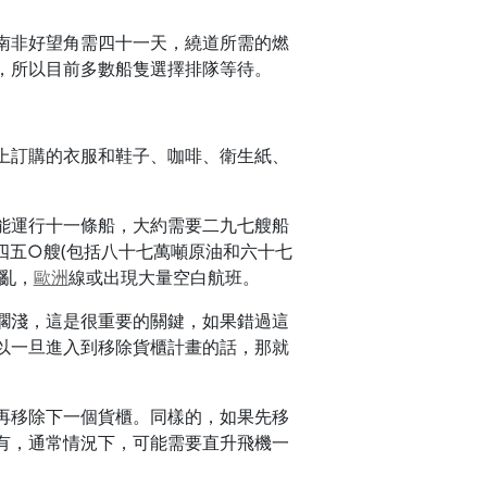
南非好望角需四十一天，繞道所需的燃
，所以目前多數船隻選擇排隊等待。
上訂購的衣服和鞋子、咖啡、衛生紙、
能運行十一條船，大約需要二九七艘船
四五○艘(包括八十七萬噸原油和六十七
亂，
歐洲
線或出現大量空白航班。
擱淺，這是很重要的關鍵，如果錯過這
以一旦進入到移除貨櫃計畫的話，那就
再移除下一個貨櫃。同樣的，如果先移
有，通常情況下，可能需要直升飛機一