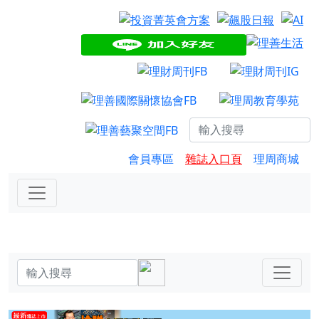
會員專區
雜誌入口頁
理周商城