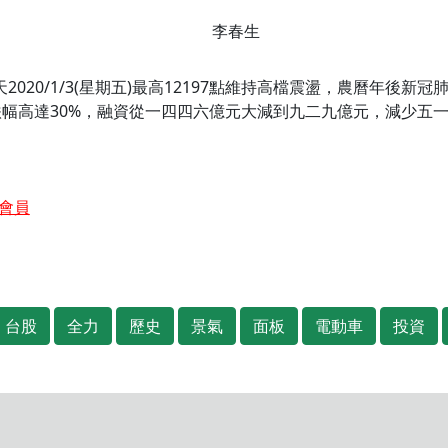
李春生
020/1/3(星期五)最高12197點維持高檔震盪，農曆年後
點，跌幅高達30%，融資從一四四六億元大減到九二九億元，減少五
會員
台股
全力
歷史
景氣
面板
電動車
投資