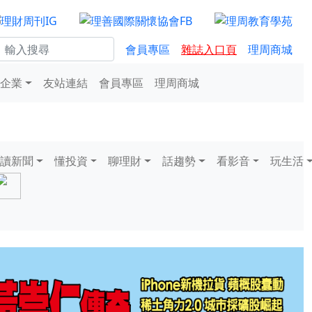
會員專區
雜誌入口頁
理周商城
企業
友站連結
會員專區
理周商城
讀新聞
懂投資
聊理財
話趨勢
看影音
玩生活