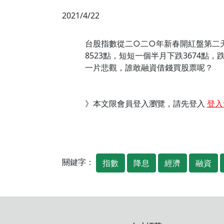
2021/4/22
台股指數從二○二○年新春開紅盤第二天2
8523點，短短一個半月下跌3674
一片悲觀，誰敢融資借錢買股票呢？
》本文限會員登入瀏覽，請先登入
登入
關鍵字：
指數
降息
經濟
融資