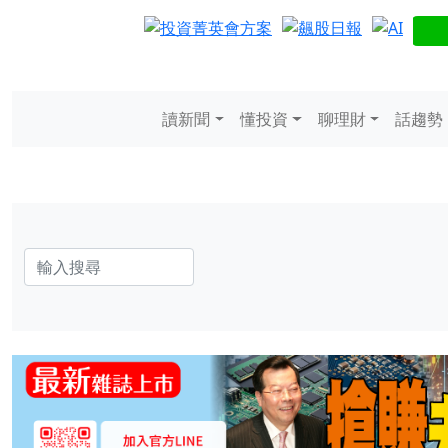
讀新聞
懂投資
聊理財
話趨勢