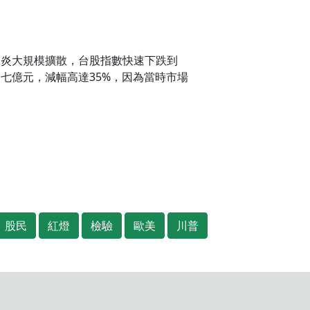
新冠肺炎大規模擴散，台股指數快速下跌到
一七億元，減幅高達35%，因為當時市場
股民
紅燈
檢驗
歐美
川普