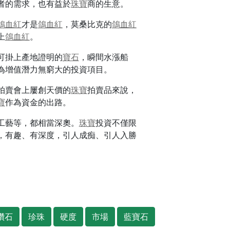
者的需求，也有益於
珠寶
商的生意。
鴿血紅
才是
鴿血紅
，莫桑比克的
鴿血紅
上
鴿血紅
。
可掛上產地證明的
寶石
，瞬間水漲船
為增值潛力無窮大的投資項目。
拍賣會上屢創天價的
珠寶
拍賣品來說，
寶
作為資金的出路。
工藝等，都相當深奧。
珠寶
投資不僅限
，有趣、有深度，引人成痴、引人入勝
鑽石
珍珠
硬度
市場
藍寶石