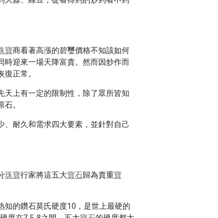
。
珠寶
商看著高漲的碧璽價格不知該如何
同時迎來一場天降富貴。然而因炒作而
恢復正常。
先天上有一定的限制性，除了眾所皆知
原石。
少、耐久和需求四大要素，並針對自己
分
珠寶
行家將這五大
寶石
歸為貴重
寶
熟知的鑽石莫氏硬度10，是世上最硬的
硬度在7.5-8之間，五大
寶石
的硬度都大