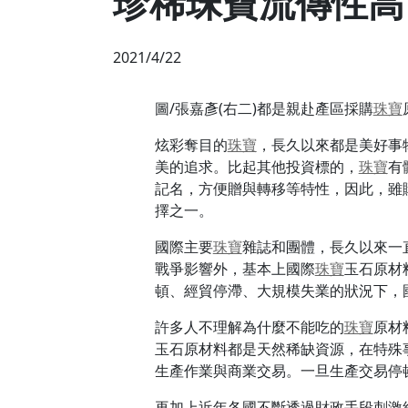
珍稀珠寶流傳性高
2021/4/22
圖/張嘉彥(右二)都是親赴產區採購
珠寶
炫彩奪目的
珠寶
，長久以來都是美好事
美的追求。比起其他投資標的，
珠寶
有
記名，方便贈與轉移等特性，因此，雖
擇之一。
國際主要
珠寶
雜誌和團體，長久以來一
戰爭影響外，基本上國際
珠寶
玉石原材
頓、經貿停滯、大規模失業的狀況下，
許多人不理解為什麼不能吃的
珠寶
原材
玉石原材料都是天然稀缺資源，在特殊
生產作業與商業交易。一旦生產交易停
再加上近年各國不斷透過財政手段刺激