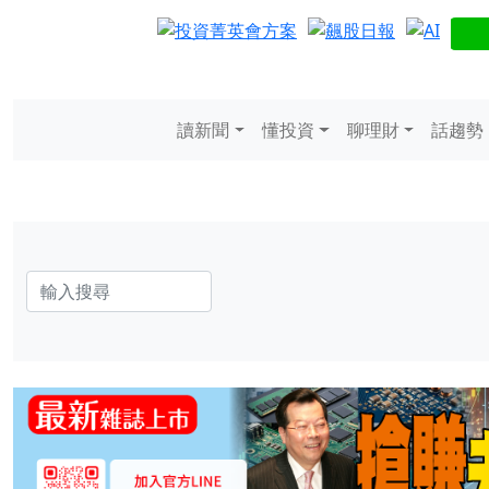
讀新聞
懂投資
聊理財
話趨勢