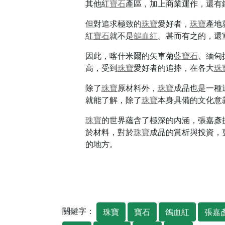
其他紅
寶石
產區，加上商業運作，還有
但對追求極致的
珠寶
愛好者，
珠寶
產地
紅
寶石
就不是
鴿血紅
。甚而有之的，還
因此，喀什米爾的矢車菊藍
寶石
、緬甸
高，受到
珠寶
愛好者的追捧，在各大
珠
除了
珠寶
原材料外，
珠寶
成品也是一種
就能了解，除了
珠寶
本身具備的文化意
珠寶
的世界蘊含了極深的內涵，張嘉彥
於材料，對於
珠寶
成品的賞析與投資，
的地方。
關鍵字：
珠寶
寶石
鴿血紅
張嘉