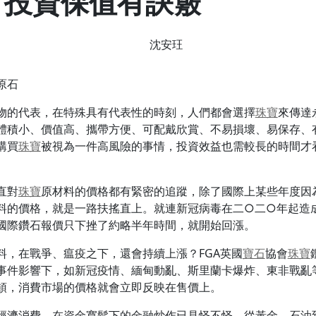
 投資保值有訣竅
沈安玨
原石
物的代表，在特殊具有代表性的時刻，人們都會選擇
珠寶
來傳達
體積小、價值高、攜帶方便、可配戴欣賞、不易損壞、易保存、
購買
珠寶
被視為一件高風險的事情，投資效益也需較長的時間才
直對
珠寶
原材料的價格都有緊密的追蹤，除了國際上某些年度因
料的價格，就是一路扶搖直上。就連新冠病毒在二○二○年起造
國際鑽石報價只下挫了約略半年時間，就開始回漲。
料，在戰爭、瘟疫之下，還會持續上漲？FGA英國
寶石
協會
珠寶
事件影響下，如新冠疫情、緬甸動亂、斯里蘭卡爆炸、東非戰亂
頓，消費市場的價格就會立即反映在售價上。
經濟消費，在資金寬鬆下的金融炒作已見怪不怪，從黃金、石油