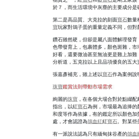
於７，而生活環境中灰塵的主要成分是
第二是高品質、大克拉的刻面
寶石
數量
寶
玩家對鴿子蛋的重量定義不同，但對
鑽石雖然硬，但卻是屬八面體解理發育
色帶發育上，包裹體多，顏色斑雜，市
好看，還要微油甚至無油更是難上加難
分析道，五克拉以上且品項優良的五大
張嘉彥補充，雖上述以
寶石
作為案例說
珠寶
鑑賞法則帶動市場需求
絢麗的
珠寶
，在各個大場合對於點綴配
指出，以紅
寶石
為例，市場最為追捧的
和度等作為依據，有的鑑定所以顏色加
處，才會認證為
鴿血紅
紅
寶石
。對某些
有一派說法認為只有緬甸抹谷產的
鴿血