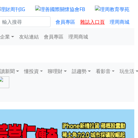
會員專區
雜誌入口頁
理周商城
企業
友站連結
會員專區
理周商城
讀新聞
懂投資
聊理財
話趨勢
看影音
玩生活