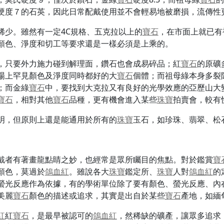
硬度７的石英，因此日常配戴使用並不會輕易地被磨損，流傳性
稀少。雖然有一定4C規格、五克拉以上的
寶石
，在市面上就已有
顏色、淨度和切工等要求還是一樣必須是上乘的。
，只要外力施力碰到解理面，鑽石也會成易碎品；紅
寶石
的原礦
場上罕見顏色及淨度同時都好的大
寶石
個體；而祖母綠本身多裂
；而金綠
寶石
中，要找到大克拉又有良好的光學效應的亞歷山大
寶石
，相對其他
寶石
品種，更有機會進入某些
珠寶
拍賣會，較有
明，但原則上還是能通用於所有的
珠寶
玉石，如珍珠、翡翠、松
戴者有著畫龍點睛之妙，也經常是眾所矚目的焦點。對於鑑賞
寶
顏色，莫過於
鴿血紅
。雖說各大
珠寶
鑑定所、
珠寶
人對
鴿血紅
的
螢光反應作為依據，有的學術單位除了要有顏色、螢光反應、內
美麗
寶石
顏色的描述或追求，其實是出自於某些
寶石
產地，如緬
紅
紅
寶石
，是最早被認可的
鴿血紅
，然稀缺的礦產，讓眾多追求