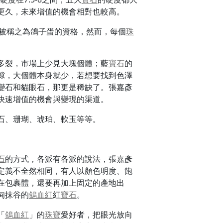
更久，未來增值的機會相對也較高。
被稱之為鴿子蛋的資格，然而，每個
珠
多裂，市場上少見大塊個體；藍
寶石
的
隙，大個體本身就少，若想要找到色澤
變石和貓眼石，那更是稀缺了。張嘉彥
快速增值的機會與變現的渠道。
石、珊瑚、琥珀、軟玉等等。
石
的方式，各派有各派的說法，張嘉彥
定義不全然相同，有人以顏色明度、飽
在包裹體，還要再加上固定的產地出
甸抹谷的
鴿血紅
紅
寶石
。
「
鴿血紅
」的
珠寶
愛好者，把眼光放向