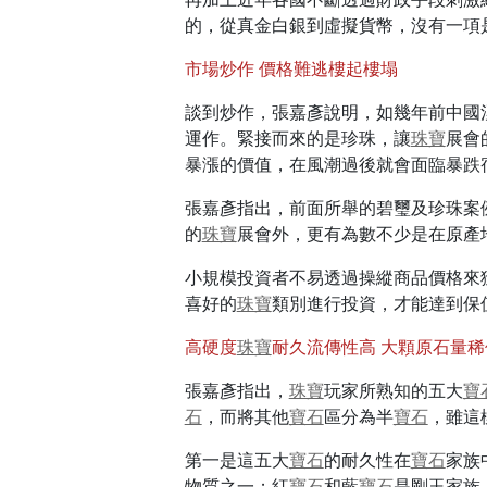
的，從真金白銀到虛擬貨幣，沒有一項
市場炒作 價格難逃樓起樓塌
談到炒作，張嘉彥說明，如幾年前中國
運作。緊接而來的是珍珠，讓
珠寶
展會
暴漲的價值，在風潮過後就會面臨暴跌
張嘉彥指出，前面所舉的碧璽及珍珠案
的
珠寶
展會外，更有為數不少是在原產
小規模投資者不易透過操縱商品價格來
喜好的
珠寶
類別進行投資，才能達到保
高硬度
珠寶
耐久流傳性高 大顆原石量稀
張嘉彥指出，
珠寶
玩家所熟知的五大
寶
石
，而將其他
寶石
區分為半
寶石
，雖這
第一是這五大
寶石
的耐久性在
寶石
家族
物質之一；紅
寶石
和藍
寶石
是剛玉家族