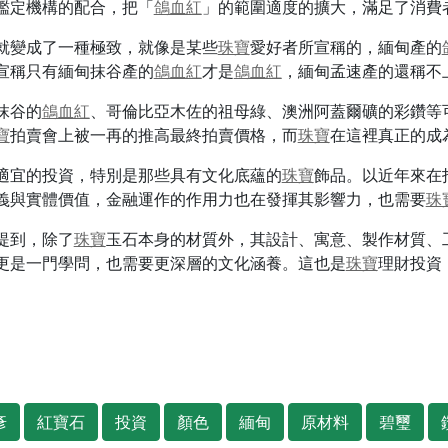
鑑定機構的配合，把「
鴿血紅
」的範圍適度的擴大，滿足了消費
就變成了一種極致，就像是某些
珠寶
愛好者所宣稱的，緬甸產的
宣稱只有緬甸抹谷產的
鴿血紅
才是
鴿血紅
，緬甸孟速產的還稱不
抹谷的
鴿血紅
、哥倫比亞木佐的祖母綠、澳洲阿蓋爾礦的彩鑽等
寶
拍賣會上被一再的推高最終拍賣價格，而
珠寶
在這裡真正的成
適宜的投資，特別是那些具有文化底蘊的
珠寶
飾品。以近年來在
義與實體價值，金融運作的作用力也在發揮其影響力，也需要
珠
提到，除了
珠寶
玉石本身的材質外，其設計、寓意、製作材質、
更是一門學問，也需要更深層的文化涵養。這也是
珠寶
理財投資
彥
紅寶石
投資
顏色
緬甸
原材料
碧璽