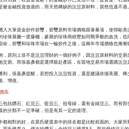
是被金融投資放過的，而天然稀缺的
珠寶
原材料，當然也逃不過
湧入大筆資金炒作碧璽，碧璽原料市場價格跟著暴漲，使得歐美
的珍珠展廳一度爆棚，參展的珍珠商經歷如同戰爭般的血洗，也
宿命，碧璽和珍珠市場在一輪炒作之後，這兩年市場價格也漸漸
例，原則上並不是
珠寶
理財的一個好例子，因
珠寶
原材料的交易
地交易。而張嘉彥都是選擇親赴產區，在當地交易市場選購
珠寶
獲利，張嘉彥提醒，若想投入
珠寶
投資，還是建議依循美麗、稀
值、增值。
價高
石
包括鑽石、紅
寶石
、藍
寶石
、祖母綠，還有金綠
寶石
。而有部
樣的分類不一定準確，但是有其一定的道理。
中都相對的好，在莫氏硬度表中的排名都是比較前面的。大家所
，莫氏硬度９，僅次於鑽石；金綠
寶石
硬度8.5，而祖母綠
寶石
的