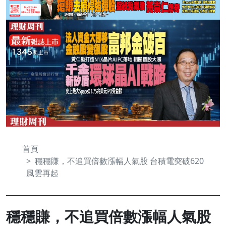
首頁
穩穩賺，不追買倍數漲幅人氣股 台積電突破620
風雲再起
穩穩賺，不追買倍數漲幅人氣股