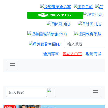
會員專區
雜誌入口頁
理周商城