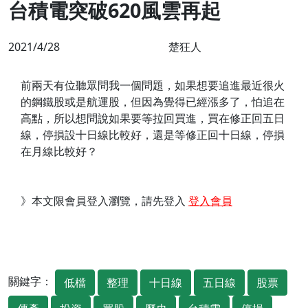
台積電突破620風雲再起
2021/4/28
楚狂人
前兩天有位聽眾問我一個問題，如果想要追進最近很火
的鋼鐵股或是航運股，但因為覺得已經漲多了，怕追在
高點，所以想問說如果要等拉回買進，買在修正回五日
線，停損設十日線比較好，還是等修正回十日線，停損
在月線比較好？
》本文限會員登入瀏覽，請先登入
登入會員
關鍵字：
低檔
整理
十日線
五日線
股票