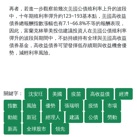
再者，若進一步觀察前幾次
美國
公債殖利率上升的波段
中，十年期殖利率彈升約123~193基本點，
美國
高收益
債券總報酬指數漲幅也有7.1~66.8%不等的報酬表現，
因此，富蘭克林華美投信建議投資人在
美國
公債殖利率
彈升的波段與期間中，不妨持續持有全球與
美國
高收益
債券基金，高收益債券可望發揮低存續期與收益機會優
勢，減輕利率風險。
關鍵字：
沈安玨
美國
疫苗
高收益債
經濟
指數
風險
優勢
張瑞明
疫情
市場
動能
新冠
經理人
建議
公債
勞動
新高
全球股市
領先