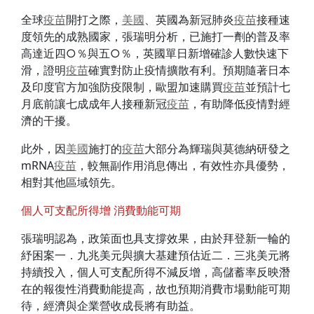
全球
疫苗
開打之際，
美國
、英國為新冠肺炎
疫苗
接種速
度領先的成熟國家，張瑞明分析，已施打一劑的普及率
高達近四○％與五○％，英國單日新增確診人數快速下
滑，證明
疫苗
確實對防止疫情擴散有利。預期隨著日本
及印度官方加強防疫限制，歐盟加速購買
疫苗
並預計七
月底前讓七成成年人接種新冠
疫苗
，有助降低疫情對經
濟的干擾。
此外，因
美國
施打的
疫苗
大部分為輝瑞與莫德納研發之
mRNA
疫苗
，較無副作用消息傳出，有效性亦具優勢，
相對其他區域領先。
個人可支配所得增 消費動能可期
張瑞明認為，政策面也具支撐效果，由於拜登新一輪的
紓困案一．九兆美元與擴大基建預估近二．三兆美元將
持續投入，個人可支配所得不減反增，高儲蓄率反映潛
在的報復性消費動能提高，故也預期消費市場動能可期
待，經濟與企業營收成長將有助益。