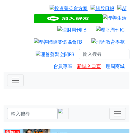
會員專區
雜誌入口頁
理周商城