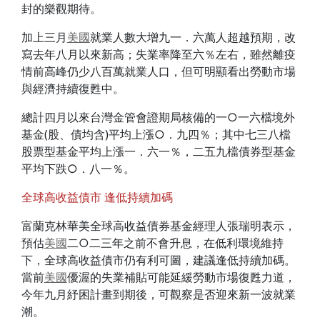
封的樂觀期待。
加上三月
美國
就業人數大增九一．六萬人超越預期，改
寫去年八月以來新高；失業率降至六％左右，雖然離疫
情前高峰仍少八百萬就業人口，但可明顯看出勞動市場
與經濟持續復甦中。
總計四月以來台灣金管會證期局核備的一○一六檔境外
基金(股、債均含)平均上漲○．九四％；其中七三八檔
股票型基金平均上漲一．六一％，二五九檔債券型基金
平均下跌○．八一％。
全球高收益債市 逢低持續加碼
富蘭克林華美全球高收益債券基金經理人張瑞明表示，
預估
美國
二○二三年之前不會升息，在低利環境維持
下，全球高收益債市仍有利可圖，建議逢低持續加碼。
當前
美國
優渥的失業補貼可能延緩勞動市場復甦力道，
今年九月紓困計畫到期後，可觀察是否迎來新一波就業
潮。