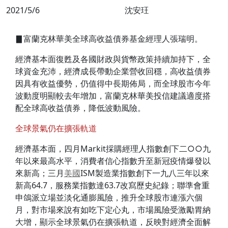
2021/5/6
沈安玨
▊富蘭克林華美全球高收益債券基金經理人張瑞明。
經濟基本面復甦及各國財政與貨幣政策持續加持下，全
球資金充沛，經濟成長帶動企業營收回穩，高收益債券
因具有收益優勢，仍值得中長期佈局，而全球股市今年
波動度明顯較去年增加，富蘭克林華美投信建議適度搭
配全球高收益債券，降低波動風險。
全球景氣仍在擴張軌道
經濟基本面，四月Markit採購經理人指數創下二○○九
年以來最高水平，消費者信心指數升至新冠疫情爆發以
來新高；三月
美國
ISM製造業指數創下一九八三年以來
新高64.7，服務業指數達63.7改寫歷史紀錄；聯準會重
申鴿派立場並淡化通膨風險，推升全球股市連漲六個
月，對市場來說有如吃下定心丸，市場風險受激勵胃納
大增，顯示全球景氣仍在擴張軌道，反映對經濟全面解