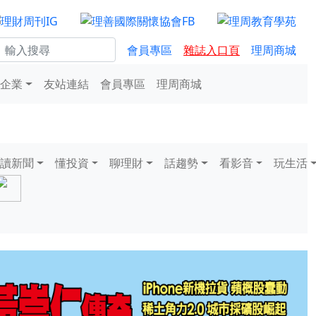
會員專區
雜誌入口頁
理周商城
企業
友站連結
會員專區
理周商城
讀新聞
懂投資
聊理財
話趨勢
看影音
玩生活