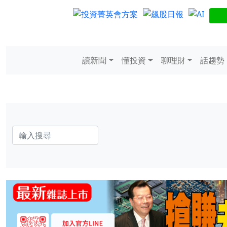
讀新聞
懂投資
聊理財
話趨勢