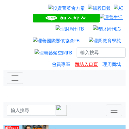
會員專區
雜誌入口頁
理周商城