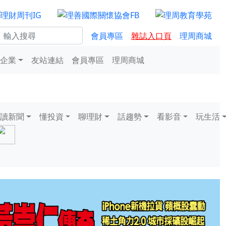
會員專區
雜誌入口頁
理周商城
企業
友站連結
會員專區
理周商城
讀新聞
懂投資
聊理財
話趨勢
看影音
玩生活