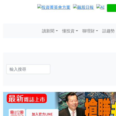
讀新聞
懂投資
聊理財
話趨勢