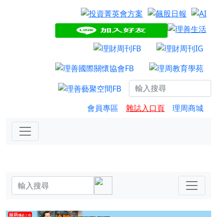
會員專區
雜誌入口頁
理周商城