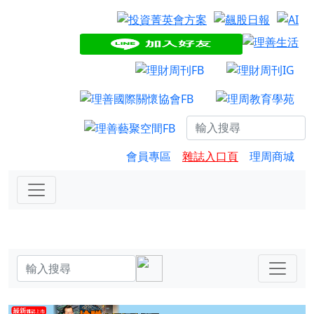
會員專區
雜誌入口頁
理周商城