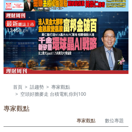
首頁
話趨勢
專家觀點
空頭好膽麥走 台積電軋你到100
專家觀點
專家觀點
數位專題