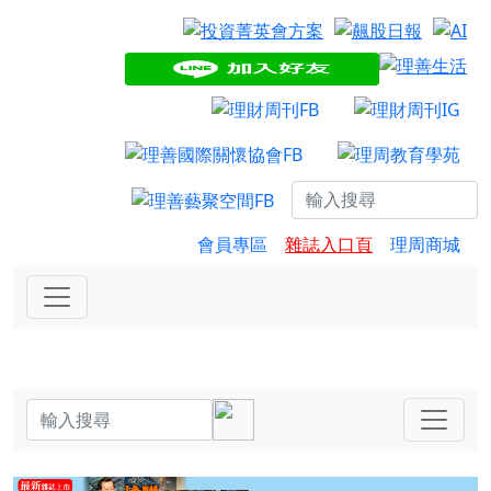
會員專區
雜誌入口頁
理周商城