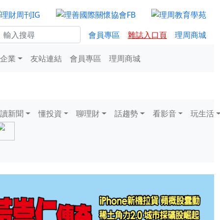
會員專區
雜誌入口頁
理周商城
企業
友站連結
會員專區
理周商城
讀新聞
懂投資
聊理財
話趨勢
看影音
玩生活