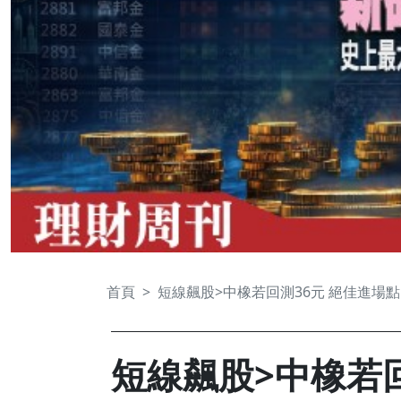
首頁
短線飆股>中橡若回測36元 絕佳進場點
短線飆股>中橡若回