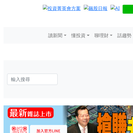
讀新聞
懂投資
聊理財
話趨勢