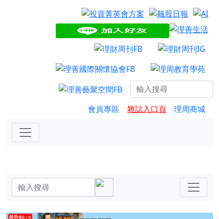
會員專區
雜誌入口頁
理周商城